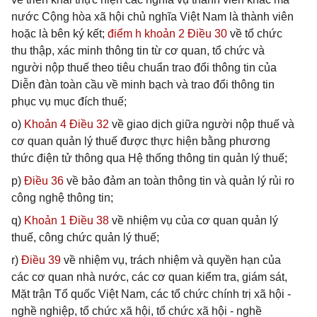
nước Cộng hòa xã hội chủ nghĩa Việt Nam là thành viên
hoặc là bên ký kết;
điểm h khoản 2 Điều 30
về tổ chức
thu thập, xác minh thông tin từ cơ quan, tổ chức và
người nộp thuế theo tiêu chuẩn trao đổi thông tin của
Diễn đàn toàn cầu về minh bạch và trao đổi thông tin
phục vụ mục đích thuế;
o)
Khoản 4 Điều 32
về giao dịch giữa người nộp thuế và
cơ quan quản lý thuế được thực hiện bằng phương
thức điện tử thông qua Hệ thống thông tin quản lý thuế;
p)
Điều 36
về bảo đảm an toàn thông tin và quản lý rủi ro
công nghệ thông tin;
q)
Khoản 1 Điều 38
về nhiệm vụ của cơ quan quản lý
thuế, công chức quản lý thuế;
r)
Điều 39
về nhiệm vụ, trách nhiệm và quyền hạn của
các cơ quan nhà nước, các cơ quan kiểm tra, giám sát,
Mặt trận Tổ quốc Việt Nam, các tổ chức chính trị xã hội -
nghề nghiệp, tổ chức xã hội, tổ chức xã hội - nghề