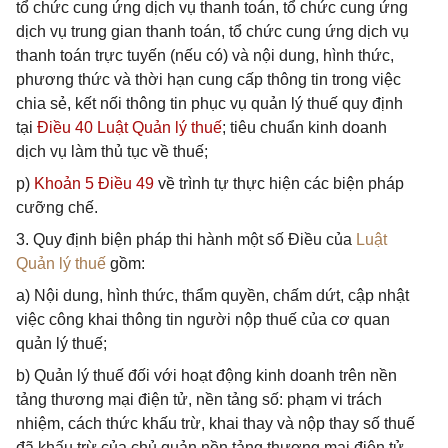
tổ chức cung ứng dịch vụ thanh toán, tổ chức cung ứng
dịch vụ trung gian thanh toán, tổ chức cung ứng dịch vụ
thanh toán trực tuyến (nếu có) và nội dung, hình thức,
phương thức và thời hạn cung cấp thông tin trong việc
chia sẻ, kết nối thông tin phục vụ quản lý thuế quy định
tại
Điều 40 Luật Quản lý thuế
; tiêu chuẩn kinh doanh
dịch vụ làm thủ tục về thuế;
p)
Khoản 5 Điều 49
về trình tự thực hiện các biện pháp
cưỡng chế.
3. Quy định biện pháp thi hành một số Điều của
Luật
Quản lý thuế
gồm:
a) Nội dung, hình thức, thẩm quyền, chấm dứt, cập nhật
việc công khai thông tin người nộp thuế của cơ quan
quản lý thuế;
b) Quản lý thuế đối với hoạt động kinh doanh trên nền
tảng thương mại điện tử, nền tảng số: phạm vi trách
nhiệm, cách thức khấu trừ, khai thay và nộp thay số thuế
đã khấu trừ của chủ quản nền tảng thương mại điện tử