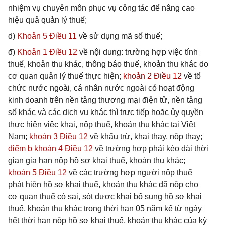
nhiệm vụ chuyên môn phục vụ công tác để nâng cao
hiệu quả quản lý thuế;
d)
Khoản 5 Điều 11
về sử dụng mã số thuế;
đ)
Khoản 1 Điều 12
về nội dung: trường hợp việc tính
thuế, khoản thu khác, thông báo thuế, khoản thu khác do
cơ quan quản lý thuế thực hiện;
khoản 2 Điều 12
về tổ
chức nước ngoài, cá nhân nước ngoài có hoạt động
kinh doanh trên nền tảng thương mại điện tử, nền tảng
số khác và các dịch vụ khác thì trực tiếp hoặc ủy quyền
thực hiện việc khai, nộp thuế, khoản thu khác tại Việt
Nam;
khoản 3 Điều 12
về khấu trừ, khai thay, nộp thay;
điểm b khoản 4 Điều 12
về trường hợp phải kéo dài thời
gian gia hạn nộp hồ sơ khai thuế, khoản thu khác;
khoản 5 Điều 12
về các trường hợp người nộp thuế
phát hiện hồ sơ khai thuế, khoản thu khác đã nộp cho
cơ quan thuế có sai, sót được khai bổ sung hồ sơ khai
thuế, khoản thu khác trong thời hạn 05 năm kể từ ngày
hết thời hạn nộp hồ sơ khai thuế, khoản thu khác của kỳ