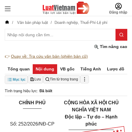
Đăng nhập
Văn bản pháp luật
Doanh nghiệp,
Thuế-Phí-Lệ phí
Tìm nâng cao
👉
Quay về: Tra cứu văn bản (phiên bản cũ)
Tổng quan
Nội dung
VB gốc
Tiếng Anh
Lược đồ
Lưu
Tìm từ trong trang
Mục lục
Tình trạng hiệu lực:
Đã biết
CHÍNH PHỦ
CỘNG HÒA XÃ HỘI CHỦ
_______
NGHĨA VIỆT NAM
Độc lập – Tự do – Hạnh
Số: 252/2026/NĐ-CP
phúc
_________________