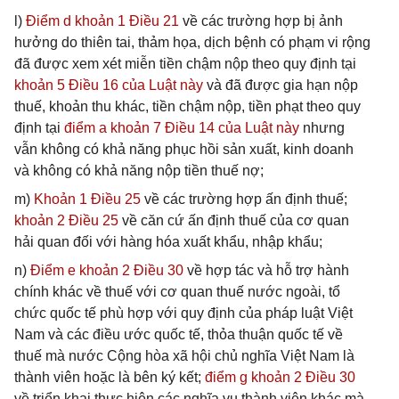
l)
Điểm d khoản 1 Điều 21
về các trường hợp bị ảnh
hưởng do thiên tai, thảm họa, dịch bệnh có phạm vi rộng
đã được xem xét miễn tiền chậm nộp theo quy định tại
khoản 5 Điều 16 của Luật này
và đã được gia hạn nộp
thuế, khoản thu khác, tiền chậm nộp, tiền phạt theo quy
định tại
điểm a khoản 7 Điều 14 của Luật này
nhưng
vẫn không có khả năng phục hồi sản xuất, kinh doanh
và không có khả năng nộp tiền thuế nợ;
m)
Khoản 1 Điều 25
về các trường hợp ấn định thuế;
khoản 2 Điều 25
về căn cứ ấn định thuế của cơ quan
hải quan đối với hàng hóa xuất khẩu, nhập khẩu;
n)
Điểm e khoản 2 Điều 30
về hợp tác và hỗ trợ hành
chính khác về thuế với cơ quan thuế nước ngoài, tổ
chức quốc tế phù hợp với quy định của pháp luật Việt
Nam và các điều ước quốc tế, thỏa thuận quốc tế về
thuế mà nước Cộng hòa xã hội chủ nghĩa Việt Nam là
thành viên hoặc là bên ký kết;
điểm g khoản 2 Điều 30
về triển khai thực hiện các nghĩa vụ thành viên khác mà