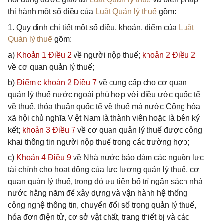
thi hành một số điều của
Luật Quản lý thuế
gồm:
1. Quy định chi tiết một số điều, khoản, điểm của
Luật
Quản lý thuế
gồm:
a)
Khoản 1 Điều 2
về người nộp thuế;
khoản 2 Điều 2
về cơ quan quản lý thuế;
b)
Điểm c khoản 2 Điều 7
về cung cấp cho cơ quan
quản lý thuế nước ngoài phù hợp với điều ước quốc tế
về thuế, thỏa thuận quốc tế về thuế mà nước Cộng hòa
xã hội chủ nghĩa Việt Nam là thành viên hoặc là bên ký
kết;
khoản 3 Điều 7
về cơ quan quản lý thuế được công
khai thông tin người nộp thuế trong các trường hợp;
c)
Khoản 4 Điều 9
về Nhà nước bảo đảm các nguồn lực
tài chính cho hoạt động của lực lượng quản lý thuế, cơ
quan quản lý thuế, trong đó ưu tiên bố trí ngân sách nhà
nước hằng năm để xây dựng và vận hành hệ thống
công nghệ thông tin, chuyển đổi số trong quản lý thuế,
hóa đơn điện tử, cơ sở vật chất, trang thiết bị và các