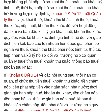
hợp không phải nộp hồ sơ khai thuế, khoản thu khác; kỳ
tính thuế; thời hạn nộp hồ sơ khai thuế, khoản thu khác,
trừ trường hợp quy định tại
khoản 9 Điều 12 Luật Quản
lý thuế
; việc khai thuế, khoản thu khác, tính thuế, khoản
thu khác, nộp thuế, khoản thu khác đối với hoạt động
dầu khí và bán dầu khí; tỷ giá khai thuế, khoản thu khác
quy đổi; việc kê khai, xác định giá tính thuế đối với giao
dịch liên kết, báo cáo lợi nhuận liên quốc gia; phân bổ
nghĩa vụ thuế, khoản thu khác phải nộp; trình tự, thủ tục
tiếp nhận và xử lý hồ sơ đối với trường hợp cơ quan
quản lý thuế tính thuế, khoản thu khác, thông báo thuế,
khoản thu khác;
d)
Khoản 8 Điều 14
về các nội dung sau: thời hạn cơ
quan, tổ chức thu tiền thuế, khoản thu khác, tiền chậm
nộp, tiền phạt nộp tiền vào ngân sách nhà nước; thời
gian gia hạn nộp thuế, khoản thu khác, tiền chậm nộp,
tiền phạt; hồ sơ, thủ tục gia hạn nộp thuế, khoản thu
khác, tiền chậm nộp, tiền phạt đối với trường hợp quy
định tại
điểm c khoản 7 Điều 14 Luật Quản lý thuế
;