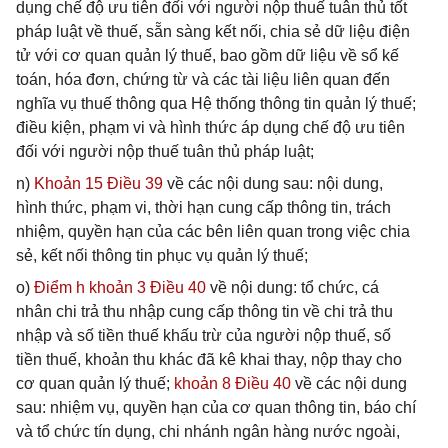
dụng chế độ ưu tiên đối với người nộp thuế tuân thủ tốt
pháp luật về thuế, sẵn sàng kết nối, chia sẻ dữ liệu điện
tử với cơ quan quản lý thuế, bao gồm dữ liệu về sổ kế
toán, hóa đơn, chứng từ và các tài liệu liên quan đến
nghĩa vụ thuế thông qua Hệ thống thông tin quản lý thuế;
điều kiện, phạm vi và hình thức áp dụng chế độ ưu tiên
đối với người nộp thuế tuân thủ pháp luật;
n)
Khoản 15 Điều 39
về các nội dung sau: nội dung,
hình thức, phạm vi, thời hạn cung cấp thông tin, trách
nhiệm, quyền hạn của các bên liên quan trong việc chia
sẻ, kết nối thông tin phục vụ quản lý thuế;
o)
Điểm h khoản 3 Điều 40
về nội dung: tổ chức, cá
nhân chi trả thu nhập cung cấp thông tin về chi trả thu
nhập và số tiền thuế khấu trừ của người nộp thuế, số
tiền thuế, khoản thu khác đã kê khai thay, nộp thay cho
cơ quan quản lý thuế;
khoản 8 Điều 40
về các nội dung
sau: nhiệm vụ, quyền hạn của cơ quan thông tin, báo chí
và tổ chức tín dụng, chi nhánh ngân hàng nước ngoài,