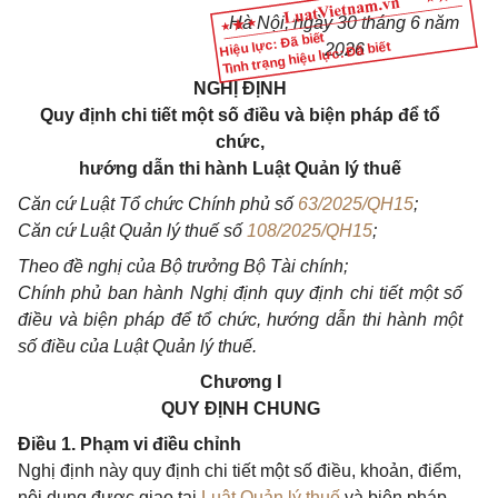
Hà Nội, ngày 30 tháng 6 năm
Hiệu lực: Đã biết
Tình trạng hiệu lực: Đã biết
2026
NGHỊ ĐỊNH
Quy định chi tiết một số điều và biện pháp để tổ
chức,
hướng dẫn thi hành Luật Quản lý thuế
Căn cứ Luật Tổ chức Chính phủ số
63/2025/QH15
;
Căn cứ Luật
Quản lý thuế số
108/2025/QH15
;
Theo đề nghị của Bộ trưởng Bộ Tài chính;
Chính phủ ban hành Nghị định quy định chi tiết một số
điều và biện pháp để tổ chức, hướng dẫn thi hành một
số điều của Luật
Quản lý thuế.
Chương I
QUY ĐỊNH CHUNG
Điều 1. Phạm vi điều chỉnh
Nghị định này quy định chi tiết một số điều, khoản, điểm,
nội dung được giao tại
Luật Quản lý thuế
và biện pháp