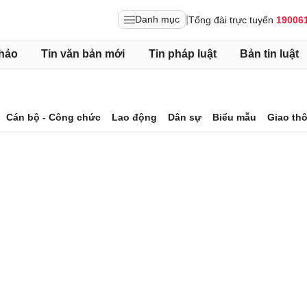
|
Danh mục
Tổng đài trực tuyến
19006
hảo
Tin văn bản mới
Tin pháp luật
Bản tin luật
Cán bộ - Công chức
Lao động
Dân sự
Biểu mẫu
Giao th