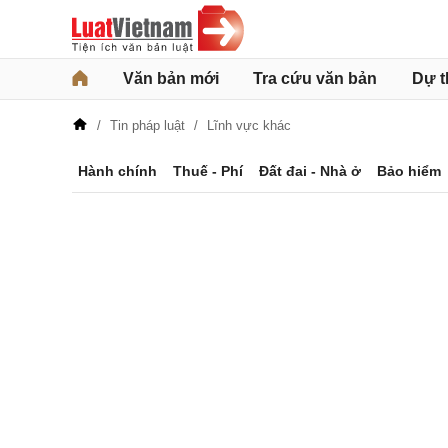
Văn bản mới
Tra cứu văn bản
Dự t
Tin pháp luật
Lĩnh vực khác
Hành chính
Thuế - Phí
Đất đai - Nhà ở
Bảo hiểm