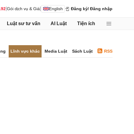
|
|
192
Gói dịch vụ & Giá
English
Đăng ký
/ Đăng nhập
Luật sư tư vấn
AI Luật
Tiện ích
ông
Lĩnh vực khác
Media Luật
Sách Luật
RSS