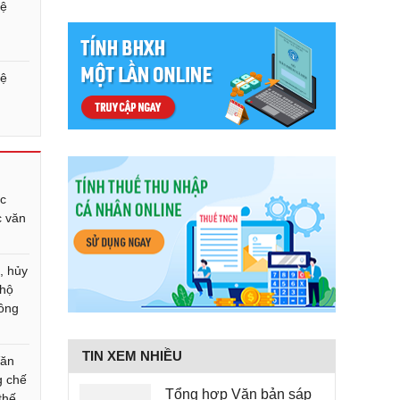
uệ
uệ
ục
c văn
, hủy
 hộ
Công
TIN XEM NHIỀU
Văn
g chế
Tổng hợp Văn bản sáp
thế