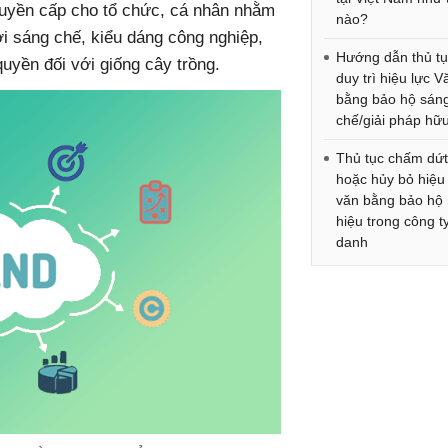
uyền cấp cho tổ chức, cá nhân nhằm
nào?
i sáng chế, kiểu dáng công nghiệp,
Hướng dẫn thủ t
 quyền đối với giống cây trồng.
duy trì hiệu lực V
bằng bảo hộ sán
chế/giải pháp hữu
Thủ tục chấm dứ
hoặc hủy bỏ hiệu
văn bằng bảo hộ
hiệu trong công t
danh