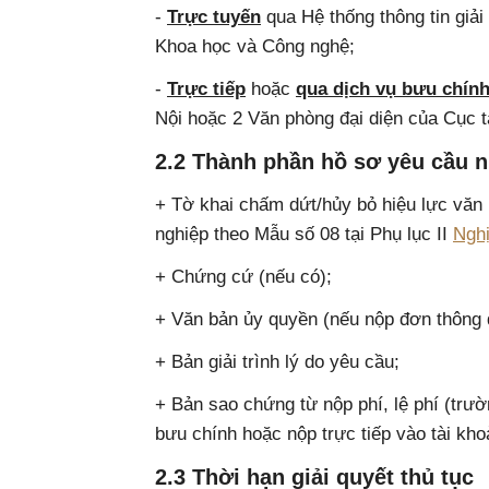
-
Trực tuyến
qua Hệ thống thông tin giải
Khoa học và Công nghệ;
-
Trực tiếp
hoặc
qua dịch vụ bưu chín
Nội hoặc 2 Văn phòng đại diện của Cục 
2.2 Thành phần hồ sơ yêu cầu 
+ Tờ khai chấm dứt/hủy bỏ hiệu lực văn
nghiệp theo Mẫu số 08 tại Phụ lục II
Ngh
+ Chứng cứ (nếu có);
+ Văn bản ủy quyền (nếu nộp đơn thông q
+ Bản giải trình lý do yêu cầu;
+ Bản sao chứng từ nộp phí, lệ phí (trườ
bưu chính hoặc nộp trực tiếp vào tài kho
2.3 Thời hạn giải quyết thủ tục