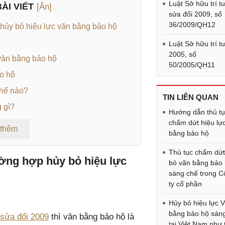
Luật Sở hữu trí t
ÀI VIẾT
[Ẩn]
sửa đổi 2009, số
36/2009/QH12
 hủy bỏ hiệu lực văn bằng bảo hộ
Luật Sở hữu trí t
2005, số
văn bằng bảo hộ
50/2005/QH11
ảo hộ
thế nào?
TIN LIÊN QUAN
 gì?
Hướng dẫn thủ t
chấm dứt hiệu lự
 thêm
bằng bảo hộ
Thủ tục chấm dứt
ường hợp hủy bỏ hiệu lực
bỏ văn bằng bảo
sáng chế trong 
ty cổ phần
Hủy bỏ hiệu lực 
bằng bảo hộ sán
 sửa đổi 2009
thì văn bằng bảo hộ là
tại Việt Nam như 