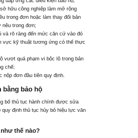
g đáp ứng các điều kiện bảo hộ;
 sở hữu công nghiệp làm mở rộng
êu trong đơn hoặc làm thay đổi bản
 nêu trong đơn;
ủ và rõ ràng đến mức căn cứ vào đó
nh vực kỹ thuật tương ứng có thể thực
 vượt quá phạm vi bộc lộ trong bản
g chế;
 nộp đơn đầu tiên quy định.
ăn bằng bảo hộ
g bố thủ tục hành chính được sửa
ệ quy định thủ tục hủy bỏ hiệu lực văn
c như thế nào?