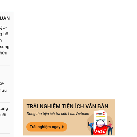
QUAN
/QĐ-
g bố
h
 sung
 hữu
Sở
 hữu
 sung
Luật