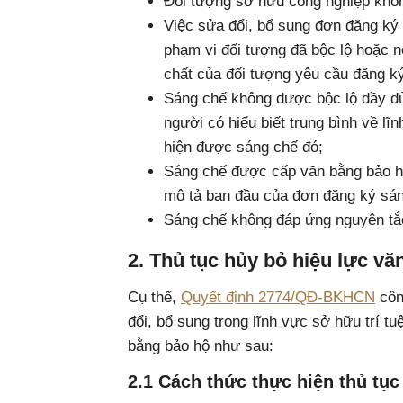
Đối tượng sở hữu công nghiệp khôn
Việc sửa đổi, bổ sung đơn đăng ký
phạm vi đối tượng đã bộc lộ hoặc n
chất của đối tượng yêu cầu đăng ký
Sáng chế không được bộc lộ đầy đ
người có hiểu biết trung bình về lĩ
hiện được sáng chế đó;
Sáng chế được cấp văn bằng bảo hộ
mô tả ban đầu của đơn đăng ký sán
Sáng chế không đáp ứng nguyên tắc
2. Thủ tục hủy bỏ hiệu lực v
Cụ thể,
Quyết định 2774/QĐ-BKHCN
côn
đổi, bổ sung trong lĩnh vực sở hữu trí tu
bằng bảo hộ như sau:
2.1 Cách thức thực hiện thủ tụ