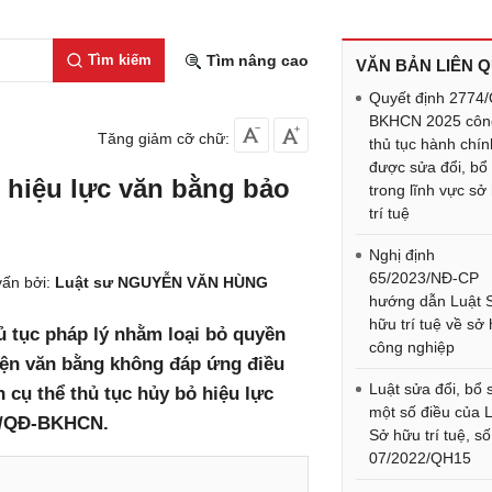
Tìm kiếm
Tìm nâng cao
VĂN BẢN LIÊN 
Quyết định 2774
BKHCN 2025 côn
Tăng giảm cỡ chữ:
thủ tục hành chín
được sửa đổi, bổ
 hiệu lực văn bằng bảo
trong lĩnh vực sở
trí tuệ
Nghị định
65/2023/NĐ-CP
ấn bởi:
Luật sư NGUYỄN VĂN HÙNG
hướng dẫn Luật 
hữu trí tuệ về sở
ủ tục pháp lý nhằm loại bỏ quyền
công nghiệp
hiện văn bằng không đáp ứng điều
Luật sửa đổi, bổ
 cụ thể thủ tục hủy bỏ hiệu lực
một số điều của 
74/QĐ-BKHCN.
Sở hữu trí tuệ, số
07/2022/QH15