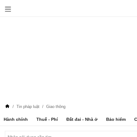
Tin pháp luật
Giao thông
Hành chính
Thuế - Phí
Đất đai - Nhà ở
Bảo hiểm
C