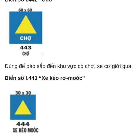
Dùng để báo sắp đến khu vực có chợ, xe cơ giới qua l
Biển số I.443 “Xe kéo rơ-moóc”