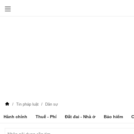
Tin pháp luật
Dân sự
Hành chính
Thuế - Phí
Đất đai - Nhà ở
Bảo hiểm
C