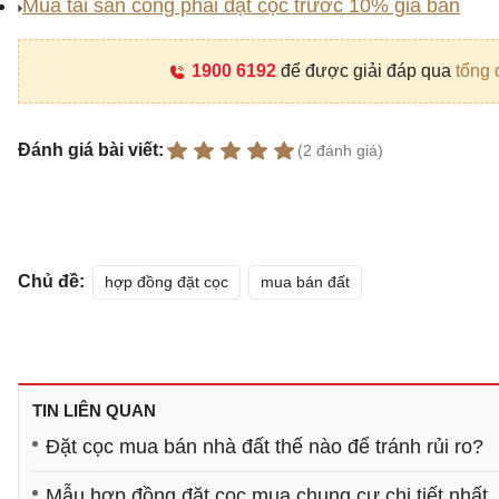
Mua tài sản công phải đặt cọc trước 10% giá bán
1900 6192
để được giải đáp qua
tổng 
Đánh giá bài viết:
(2 đánh giá)
Chủ đề:
hợp đồng đặt cọc
mua bán đất
TIN LIÊN QUAN
Đặt cọc mua bán nhà đất thế nào để tránh rủi ro?
Mẫu hợp đồng đặt cọc mua chung cư chi tiết nhất