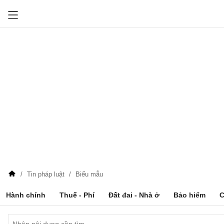
Tin pháp luật
Biểu mẫu
Hành chính
Thuế - Phí
Đất đai - Nhà ở
Bảo hiểm
C