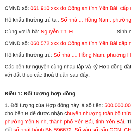
CMND số:
061 910 xxx do Công an tỉnh Yên Bái cấp
Hộ khẩu thường trú tại:
Số nhà ... Hồng Nam, phường 
Cùng vợ là bà:
Nguyễn Thị H
Sinh nă
CMND số:
060 572 xxx do Công an tỉnh Yên Bái cấp 
Hộ khẩu thường trú:
Số nhà .... Hồng Nam, phường Hồ
Các bên tự nguyện cùng nhau lập và ký Hợp đồng đặt
với đất theo các thoả thuận sau đây:
Điều 1: Đối tượng hợp đồng
1. Đối tượng của Hợp đồng này là số tiền:
500.000.00
cho bên B để được nhận c
huyển nhượng toàn bộ thửa đ
phường Yên Ninh, thành phố Yên Bái, tỉnh Yên Bái
. 
đất
số phát hành BN 596672, Số vào sổ cấp GCN: C