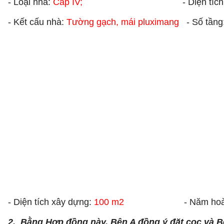
- Loại nhà:
Cấp IV;
- Diện tích s
- Kết cấu nhà:
Tường gạch, mái pluximang
- Số tầng
- Diện tích xây dựng:
100 m2
- Năm hoàn thà
2. Bằng Hợp đồng này, Bên A đồng ý đặt cọc và B