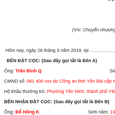
(V/v: Chuyển nhượng 
Hôm nay, ngày 26 tháng 3 năm 2019, tại ………………
BÊN ĐẶT CỌC: (Sau đây gọi tắt là Bên A)
Ông:
Trần Đình Q
Sinh nă
CMND số:
061 400 xxx do Công an tỉnh Yên Bái cấp 
Hộ khẩu thường trú:
Phường Yên Ninh, thành phố Yên 
BÊN NHẬN ĐẶT CỌC: (Sau đây gọi tắt là Bên B)
Ông:
Đỗ Hồng K
Sinh năm:
1