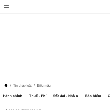
Tin pháp luật
Biểu mẫu
Hành chính
Thuế - Phí
Đất đai - Nhà ở
Bảo hiểm
C