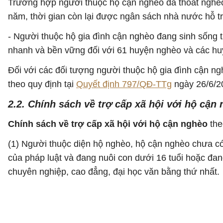
Trường hợp người thuộc hộ cận nghèo đã thoát nghèo
năm, thời gian còn lại được ngân sách nhà nước hỗ tr
- Người thuộc hộ gia đình cận nghèo đang sinh sống 
nhanh và bền vững đối với 61 huyện nghèo và các hu
Đối với các đối tượng người thuộc hộ gia đình cận n
theo quy định tại
Quyết định 797/QĐ-TTg
ngày 26/6/2
2.2. Chính sách về trợ cấp xã hội với hộ cận
Chính sách về trợ cấp xã hội với hộ cận nghèo
the
(1) Người thuộc diện hộ nghèo, hộ cận nghèo chưa c
của pháp luật và đang nuôi con dưới 16 tuổi hoặc đan
chuyên nghiệp, cao đẳng, đại học văn bằng thứ nhất.