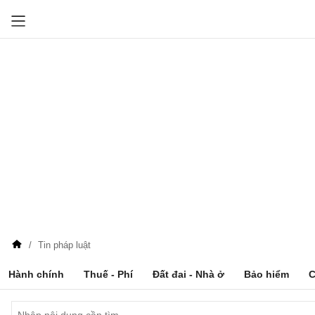
Tin pháp luật
Hành chính
Thuế - Phí
Đất đai - Nhà ở
Bảo hiểm
C