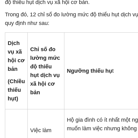
độ thiếu hụt dịch vụ xã hội cơ bản.
Trong đó, 12 chỉ số đo lường mức độ thiếu hụt dịch 
quy định như sau:
Dịch
Chỉ số đo
vụ xã
lường mức
hội cơ
độ thiếu
bản
Ngưỡng thiếu hụ
t
hụt dịch vụ
(Chiều
xã hội cơ
thiếu
bản
hụt)
Hộ gia đình có ít nhất một n
muốn làm việc nhưng không 
Việc làm