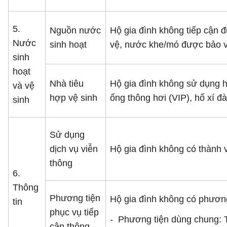
5.
Nguồn nước
Hộ gia đình không tiếp cận 
Nước
sinh hoạt
vệ, nước khe/mó được bảo v
sinh
hoạt
Nhà tiêu
Hộ gia đình không sử dụng hố
và vệ
hợp vệ sinh
ống thông hơi (VIP), hố xí đà
sinh
Sử dụng
dịch vụ viễn
Hộ gia đình không có thành v
thông
6.
Thông
Phương tiện
Hộ gia đình không có phương 
tin
phục vụ tiếp
- Phương tiện dùng chung: Ti
cận thông