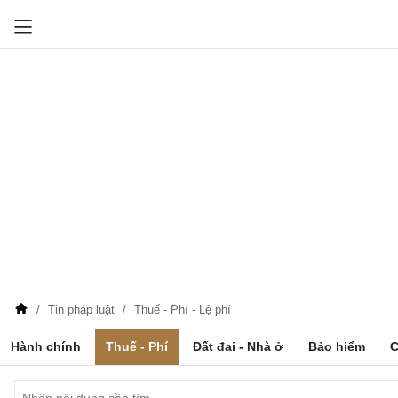
Tin pháp luật
Thuế - Phí - Lệ phí
Hành chính
Thuế - Phí
Đất đai - Nhà ở
Bảo hiểm
C