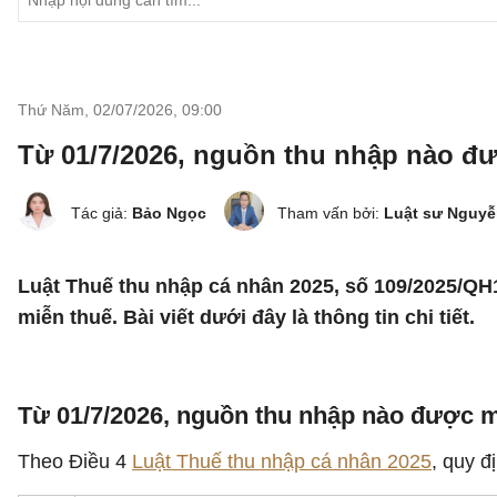
Thứ Năm, 02/07/2026
,
09:00
Từ 01/7/2026, nguồn thu nhập nào đ
Tác giả:
Bảo Ngọc
Tham vấn bởi:
Luật sư Nguyễ
Luật Thuế thu nhập cá nhân 2025, số 109/2025/QH1
miễn thuế. Bài viết dưới đây là thông tin chi tiết.
Từ 01/7/2026, nguồn thu nhập nào được 
Theo Điều 4
Luật Thuế thu nhập cá nhân 2025
, quy 