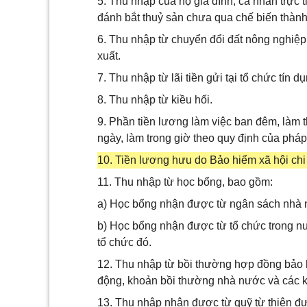
5. Thu nhập của hộ gia đình, cá nhân trực t
đánh bắt thuỷ sản chưa qua chế biến thàn
6. Thu nhập từ chuyển đổi đất nông nghiệ
xuất.
7. Thu nhập từ lãi tiền gửi tại tổ chức tín 
8. Thu nhập từ kiều hối.
9. Phần tiền lương làm việc ban đêm, làm 
ngày, làm trong giờ theo quy định của pháp 
10. Tiền lương hưu do Bảo hiểm xã hội chi 
11. Thu nhập từ học bổng, bao gồm:
a) Học bổng nhận được từ ngân sách nhà 
b) Học bổng nhận được từ tổ chức trong n
tổ chức đó.
12. Thu nhập từ bồi thường hợp đồng bảo hi
động, khoản bồi thường nhà nước và các k
13. Thu nhập nhận được từ quỹ từ thiện 