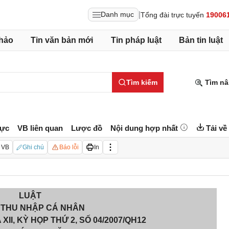
|
Danh mục
Tổng đài trực tuyến
19006
hảo
Tin văn bản mới
Tin pháp luật
Bản tin luật
Tìm kiếm
Tìm nâ
lực
VB liên quan
Lược đồ
Nội dung hợp nhất
Tải về
 VB
Ghi chú
Báo lỗi
In
LUẬT
 THU NHẬP CÁ NHÂN
II, KỲ HỌP THỨ 2, SỐ 04/2007/QH12