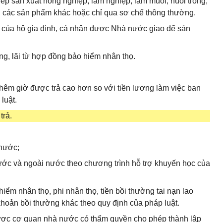
iếp sản xuất nông nghiệp, lâm nghiệp, làm muối, nuôi trồng,
h các sản phẩm khác hoặc chỉ qua sơ chế thông thường.
p của hộ gia đình, cá nhân được Nhà nước giao để sản
dụng, lãi từ hợp đồng bảo hiểm nhân thọ.
thêm giờ được trả cao hơn so với tiền lương làm việc ban
luật.
trả.
nước;
ước và ngoài nước theo chương trình hỗ trợ khuyến học của
ểm nhân thọ, phi nhân thọ, tiền bồi thường tai nạn lao
hoản bồi thường khác theo quy định của pháp luật.
được cơ quan nhà nước có thẩm quyền cho phép thành lập