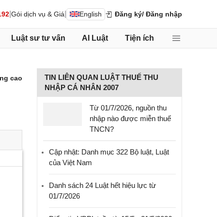
|
|
192
Gói dịch vụ & Giá
English
Đăng ký
/ Đăng nhập
Luật sư tư vấn
AI Luật
Tiện ích
TIN LIÊN QUAN LUẬT THUẾ THU
ng cao
NHẬP CÁ NHÂN 2007
Từ 01/7/2026, nguồn thu
nhập nào được miễn thuế
TNCN?
Cập nhật: Danh mục 322 Bộ luật, Luật
của Việt Nam
Danh sách 24 Luật hết hiệu lực từ
01/7/2026