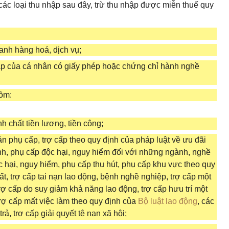
ác loại thu nhập sau đây, trừ thu nhập được miễn thuế quy
anh hàng hoá, dịch vụ;
ập của cá nhân có giấy phép hoặc chứng chỉ hành nghề
gồm:
nh chất tiền lương, tiền công;
ản phụ cấp, trợ cấp theo quy định của pháp luật về ưu đãi
nh, phụ cấp độc hại, nguy hiểm đối với những ngành, nghề
c hại, nguy hiểm, phụ cấp thu hút, phụ cấp khu vực theo quy
ất, trợ cấp tai nạn lao động, bệnh nghề nghiệp, trợ cấp một
trợ cấp do suy giảm khả năng lao động, trợ cấp hưu trí một
, trợ cấp mất việc làm theo quy định của
Bộ luật lao động
, các
ả, trợ cấp giải quyết tệ nạn xã hội;