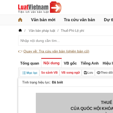
Văn bản mới
Tra cứu văn bản
Dự t
Văn bản pháp luật
Thuế-Phí-Lệ phí
👉
Quay về: Tra cứu văn bản (phiên bản cũ)
Nội dung
Tổng quan
VB gốc
Tiếng Anh
Hiệu 
So sánh VB
VB song ngữ
Lưu
Theo dõi
Mục lục
Tình trạng hiệu lực:
Đã biết
THUẾ
CỦA QUỐC HỘI KHÓA X