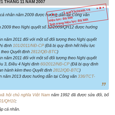
1 THÁNG 11 NĂM 2007
ập cá nhân năm 2009 được hướng dẫn tại Công văn
Hiệu lực: Đã biết
Tình trạng hiệu lực: Đã biết
ăm 2009 theo Nghị quyết số 32/2009/QH12 được hướng
ân năm 2011 đối với một số đối tượng theo Nghị quyết
hị định
101/2011/NĐ-CP
(Đã bị quy định hết hiệu lực
 theo Quyết định
2812/QĐ-BTC
)
ân năm 2011 đối với một số đối tượng theo Nghị quyết
u 3, Điều 4 Nghị định
60/2012/NĐ-CP
(Đã bị quy định
ban hành kèm theo Quyết định
2812/QĐ-BTC
)
hân năm 2013 được hướng dẫn tại Công văn
336/TCT-
xã hội chủ nghĩa Việt Nam
năm 1992 đã được sửa đổi, bổ
01/QH10
;
ập cá nhân.