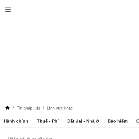
Tin pháp luật
Lĩnh vực khác
Hành chính
Thuế - Phí
Đất đai - Nhà ở
Bảo hiểm
C