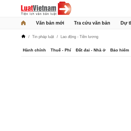
Văn bản mới
Tra cứu văn bản
Dự t
Tin pháp luật
Lao động - Tiền lương
Hành chính
Thuế - Phí
Đất đai - Nhà ở
Bảo hiểm