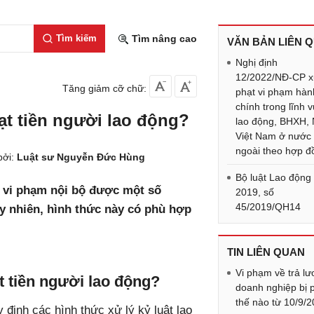
Tìm kiếm
Tìm nâng cao
VĂN BẢN LIÊN 
Nghị định
12/2022/NĐ-CP 
Tăng giảm cỡ chữ:
phạt vi phạm hàn
chính trong lĩnh 
t tiền người lao động?
lao động, BHXH,
Việt Nam ở nước
ngoài theo hợp đ
bởi:
Luật sư Nguyễn Đức Hùng
Bộ luật Lao động
ý vi phạm nội bộ được một số
2019, số
45/2019/QH14
uy nhiên, hình thức này có phù hợp
TIN LIÊN QUAN
Vi phạm về trả lư
 tiền người lao động?
doanh nghiệp bị 
thế nào từ 10/9/
 định các hình thức xử lý kỷ luật lao