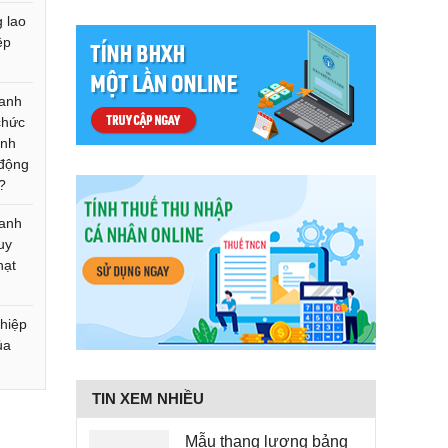
g lao
ệp
n
oanh
chức
ịnh
 động
?
oanh
uy
hạt
hiệp
ủa
TIN XEM NHIỀU
Mẫu thang lương bảng