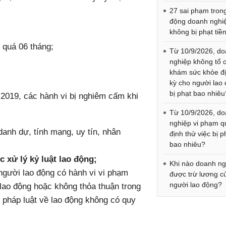
27 sai phạm tron
động doanh nghi
không bị phạt tiề
 quá 06 tháng;
Từ 10/9/2026, d
nghiệp không tổ 
khám sức khỏe đ
kỳ cho người lao
bị phạt bao nhiêu
 2019, các hành vi bị nghiêm cấm khi
Từ 10/9/2026, d
nghiệp vi phạm q
nh dự, tính mạng, uy tín, nhân
định thử việc bị p
bao nhiêu?
c xử lý kỷ luật lao động;
Khi nào doanh ng
 người lao động có hành vi vi phạm
được trừ lương c
người lao động?
lao động hoặc không thỏa thuận trong
 pháp luật về lao động không có quy