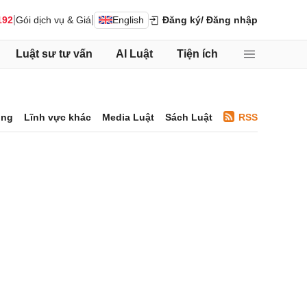
|
|
192
Gói dịch vụ & Giá
English
Đăng ký
/ Đăng nhập
Luật sư tư vấn
AI Luật
Tiện ích
ông
Lĩnh vực khác
Media Luật
Sách Luật
RSS