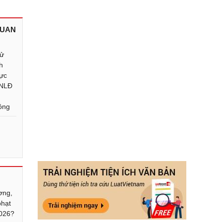
QUAN
xử
h
vực
 NLĐ
ồng
ơng,
phạt
2026?