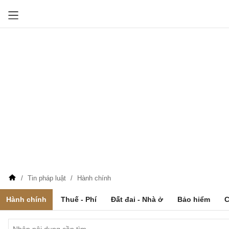
Tin pháp luật
Hành chính
Hành chính
Thuế - Phí
Đất đai - Nhà ở
Bảo hiểm
C