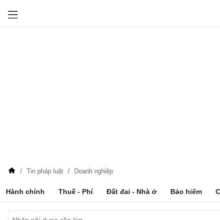
Tin pháp luật
Doanh nghiệp
Hành chính
Thuế - Phí
Đất đai - Nhà ở
Bảo hiểm
C