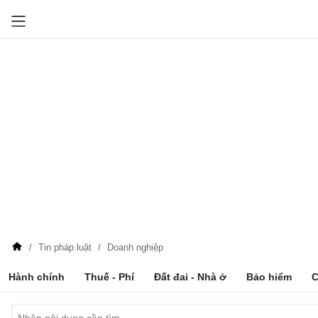
Tin pháp luật
Doanh nghiệp
Hành chính
Thuế - Phí
Đất đai - Nhà ở
Bảo hiểm
C