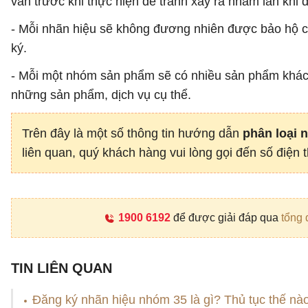
vấn trước khi thực hiện để tránh xảy ra nhầm lẫn khi 
- Mỗi nhãn hiệu sẽ không đương nhiên được bảo hộ ch
ký.
- Mỗi một nhóm sản phẩm sẽ có nhiều sản phẩm khác 
những sản phẩm, dịch vụ cụ thể.
Trên đây là một số thông tin hướng dẫn
phân loại 
liên quan, quý khách hàng vui lòng gọi đến số điện 
1900 6192
để được giải đáp qua
tổng 
TIN LIÊN QUAN
Đăng ký nhãn hiệu nhóm 35 là gì? Thủ tục thế nà