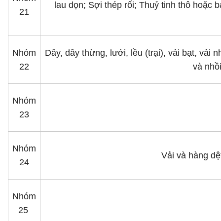
lau dọn; Sợi thép rối; Thuỷ tinh thô hoặc
21
Nhóm
Dây, dây thừng, lưới, lều (trại), vải bạt, vả
22
và nhồi
Nhóm
23
Nhóm
Vải và hàng dệ
24
Nhóm
25