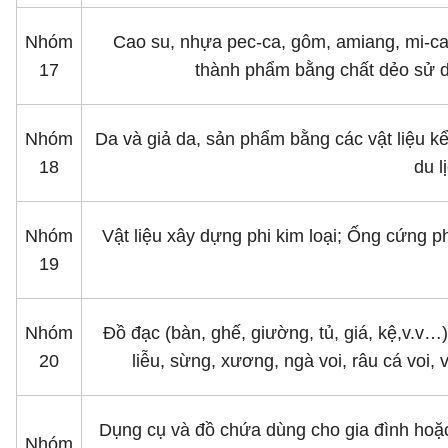
Nhóm
Cao su, nhựa pec-ca, gôm, amiang, mi-ca
17
thành phẩm bằng chất dẻo sử dụn
Nhóm
Da và giả da, sản phẩm bằng các vật liệu k
18
du l
Nhóm
Vật liệu xây dựng phi kim loại; Ống cứng ph
19
Nhóm
Ðồ đạc (bàn, ghế, giường, tủ, giá, kệ,v.
20
liễu, sừng, xương, ngà voi, râu cá voi,
Dụng cụ và đồ chứa dùng cho gia đình hoặc 
Nhóm