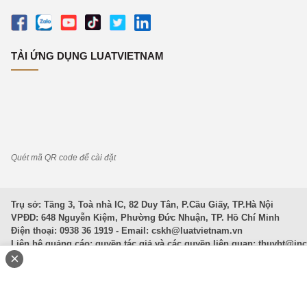
TẢI ỨNG DỤNG LUATVIETNAM
Quét mã QR code để cài đặt
Trụ sở: Tầng 3, Toà nhà IC, 82 Duy Tân, P.Cầu Giấy, TP.Hà Nội
VPĐD: 648 Nguyễn Kiệm, Phường Đức Nhuận, TP. Hồ Chí Minh
Điện thoại: 0938 36 1919 - Email:
cskh@luatvietnam.vn
Liên hệ quảng cáo; quyền tác giả và các quyền liên quan:
thuybt@in
×
Văn Bản Pháp Luật
|
Luật Doanh nghiệp
|
Luật Đất đai
|
Luật Hình 