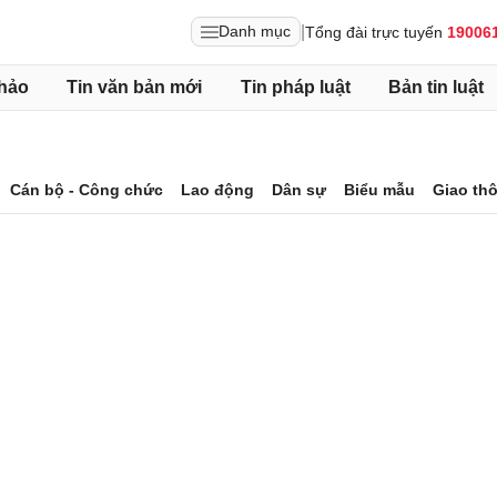
|
Danh mục
Tổng đài trực tuyến
19006
hảo
Tin văn bản mới
Tin pháp luật
Bản tin luật
Cán bộ - Công chức
Lao động
Dân sự
Biểu mẫu
Giao th