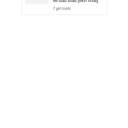
về đấu thầu [Mới nhất]
7 giờ trước