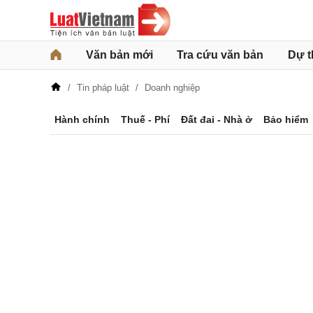
Văn bản mới
Tra cứu văn bản
Dự t
Tin pháp luật
Doanh nghiệp
Hành chính
Thuế - Phí
Đất đai - Nhà ở
Bảo hiểm