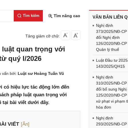
Tìm kiếm
Tìm nâng cao
VĂN BẢN LIÊN 
Nghị định
373/2025/NĐ-CP
Tăng giảm cỡ chữ:
đổi Nghị định
126/2020/NĐ-CP
 luật quan trọng với
Quản lý thuế
từ quý I/2026
Luật Đầu tư 2025
143/2025/QH15
 vấn bởi:
Luật sư Hoàng Tuấn Vũ
Nghị định
310/2025/NĐ-CP
i có hiệu lực tác động lớn đến
đổi bổ sung Nghị
sách pháp luật quan trọng với
125/2020/NĐ-CP
xử phạt vi phạm 
 tại bài viết dưới đây.
hóa đơn
Nghị định
ÀI VIẾT
[Ẩn]
293/2025/NĐ-CP