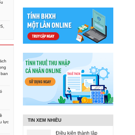
ểu
25,
5
sách
rọng
 ban
có
về
TIN XEM NHIỀU
u lực
Điều kiện thành lập