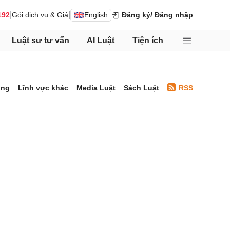
|
|
192
Gói dịch vụ & Giá
English
Đăng ký
/ Đăng nhập
Luật sư tư vấn
AI Luật
Tiện ích
ông
Lĩnh vực khác
Media Luật
Sách Luật
RSS