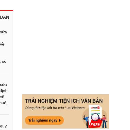
QUAN
 sửa
 về
, số
 sửa
 định
 về
thuế,
 quy