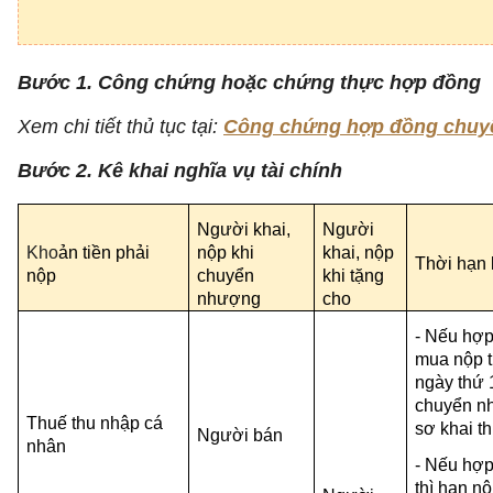
Bước 1. Công chứng hoặc chứng thực hợp đồng
Xem chi tiết thủ tục tại:
Công chứng hợp đồng chuyể
Bước 2. Kê khai nghĩa vụ tài chính
Người khai,
Người
Kho
ản tiền phải
nộp khi
khai, nộp
Thời hạn 
nộp
chuyển
khi tặng
nhượng
cho
- Nếu hợp
mua nộp t
ngày thứ 
chuyển nh
Thuế thu nhập cá
sơ khai th
Người bán
nhân
- Nếu hợp
thì hạn n