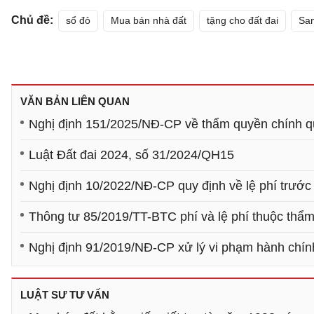
Chủ đề:
sổ đỏ
Mua bán nhà đất
tặng cho đất đai
San
VĂN BẢN LIÊN QUAN
Nghị định 151/2025/NĐ-CP về thẩm quyền chính qu
Luật Đất đai 2024, số 31/2024/QH15
Nghị định 10/2022/NĐ-CP quy định về lệ phí trước
Thông tư 85/2019/TT-BTC phí và lệ phí thuộc thẩ
Nghị định 91/2019/NĐ-CP xử lý vi phạm hành chính
LUẬT SƯ TƯ VẤN