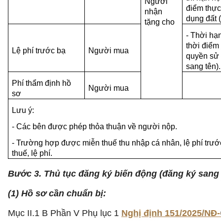
Người
điểm thực
nhận
dụng đất 
tặng cho
- Thời hạ
thời điểm
Lệ phí trước bạ
Người mua
quyền sử 
sang tên).
Phí thẩm định hồ
Người mua
sơ
Lưu ý:
- Các bên được phép thỏa thuận về người nộp.
- Trường hợp được miễn thuế thu nhập cá nhân, lệ phí trướ
thuế, lệ phí.
Bước 3. Thủ tục đăng ký biến động (đăng ký sang 
(1) Hồ sơ cần chuẩn bị:
Mục II.1 B Phần V Phụ lục 1
Nghị định 151/2025/NĐ