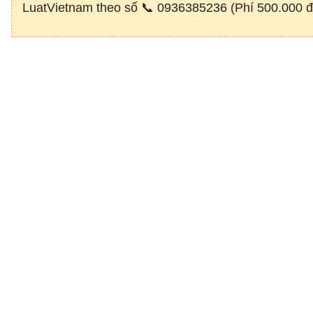
LuatVietnam theo số 📞 0936385236 (Phí 500.000 đ