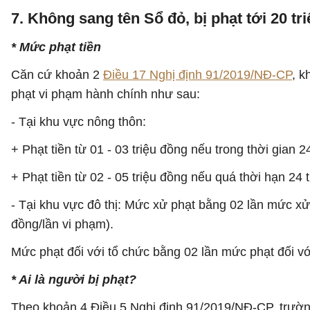
7. Không sang tên Sổ đỏ, bị phạt tới 20 tr
* Mức phạt tiền
Căn cứ khoản 2
Điều 17 Nghị định 91/2019/NĐ-CP
, k
phạt vi phạm hành chính như sau:
- Tại khu vực nông thôn:
+ Phạt tiền từ 01 - 03 triệu đồng nếu trong thời gian
+ Phạt tiền từ 02 - 05 triệu đồng nếu quá thời hạn 2
- Tại khu vực đô thị: Mức xử phạt bằng 02 lần mức xử
đồng/lần vi phạm).
Mức phạt đối với tổ chức bằng 02 lần mức phạt đối với
* Ai là người bị phạt?
Theo khoản 4 Điều 5 Nghị định 91/2019/NĐ-CP, trườn