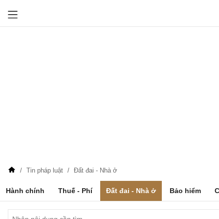
Tin pháp luật
Đất đai - Nhà ở
Hành chính
Thuế - Phí
Đất đai - Nhà ở
Bảo hiểm
C