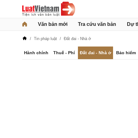
Văn bản mới
Tra cứu văn bản
Dự t
Tin pháp luật
Đất đai - Nhà ở
Hành chính
Thuế - Phí
Đất đai - Nhà ở
Bảo hiểm