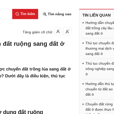
Tìm kiếm
Tìm nâng cao
TIN LIÊN QUAN
Hướng dẫn chuy
đất trồng cây lâ
Tăng giảm cỡ chữ:
sang đất ở
 đất ruộng sang đất ở
Thủ tục chuyển đ
thương mại dịch 
sang đất ở
Thủ tục chuyển đ
ợc chuyển đất trồng lúa sang đất ở
nông nghiệp sang
ở
? Dưới đây là điều kiện, thủ tục
Hướng dẫn thủ t
chuyển từ đất ao
đất ở
Chuyển đất rừng
đất ở được thực 
ử dụng đất ruộng