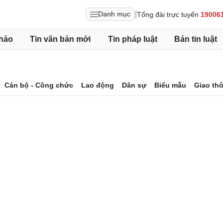
|
Danh mục
Tổng đài trực tuyến
19006
hảo
Tin văn bản mới
Tin pháp luật
Bản tin luật
Cán bộ - Công chức
Lao động
Dân sự
Biểu mẫu
Giao th