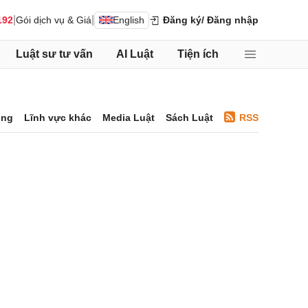
|
|
192
Gói dịch vụ & Giá
English
Đăng ký
/ Đăng nhập
Luật sư tư vấn
AI Luật
Tiện ích
ông
Lĩnh vực khác
Media Luật
Sách Luật
RSS