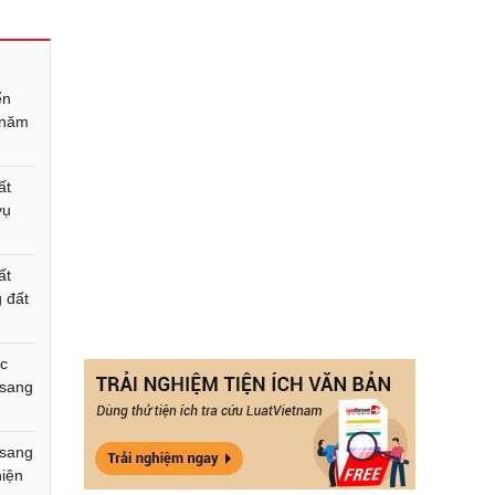
ển
u năm
ất
vụ
ất
 đất
ục
 sang
 sang
hiện