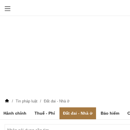
Tin pháp luật
Đất đai - Nhà ở
Hành chính
Thuế - Phí
Đất đai - Nhà ở
Bảo hiểm
C