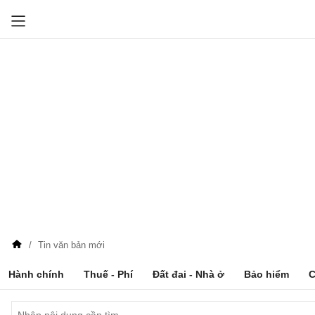
Tin văn bản mới
Hành chính
Thuế - Phí
Đất đai - Nhà ở
Bảo hiểm
C