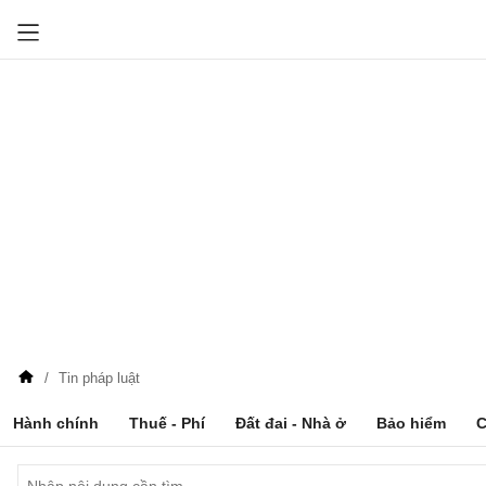
Tin pháp luật
Hành chính
Thuế - Phí
Đất đai - Nhà ở
Bảo hiểm
C