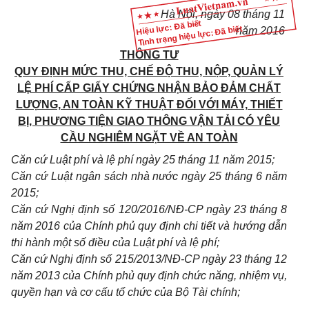
Hà Nội, ngày
08
tháng
11
Hiệu lực: Đã biết
Tình trạng hiệu lực: Đã biết
năm 2016
THÔNG TƯ
QUY ĐỊNH MỨC THU, CHẾ ĐỘ THU, NỘP, QUẢN LÝ
LỆ PHÍ CẤP GIẤY CHỨNG NHẬN BẢO ĐẢM CHẤT
LƯỢNG, AN TOÀN KỸ THUẬT ĐỐI V
Ớ
I MÁY, THIẾT
BỊ, PHƯƠNG TIỆN GIAO THÔNG VẬN TẢI CÓ YÊU
CẦU NGHIÊM NGẶT VỀ AN TOÀN
Căn cứ Luật phí và lệ phí ngày 25 th
á
ng 11 năm 2015;
Căn cứ Luật ngân sách nhà nước ngày 25 th
á
ng 6 năm
2015;
Căn cứ Nghị định số 120/2016/NĐ-CP ngày 23 tháng 8
năm 2016 của Chính phủ quy định ch
i
tiết và
hướng dẫn
thi hành một số điều của Luật phí và lệ phí;
Căn cứ Nghị định số 215/2013/NĐ-CP ngày 23 tháng 12
năm 2013 của Ch
í
nh phủ quy định chức năng, nhiệm vụ,
quyền hạn và cơ c
ấ
u tổ chức của Bộ Tài chính;