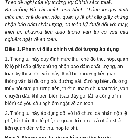
Theo đề nghị của Vụ trưởng Vụ Ch
í
nh sách thuế,
Bộ trưởng Bộ Tài chính ban hành Thông tư quy định
mức thu, chế độ thu, nộp, quản l
ý
lệ phí cấp giấy chứng
nhận bảo đảm chất lượng, an toàn kỹ thuật đ
ố
i với m
á
y,
thiết bị, phương tiện giao thông vận tải
có
yêu cầu
nghiêm ngặt về an toàn.
Điều 1. Phạm vi điều chỉnh và đối tượng áp dụng
1. Thông tư này quy định mức thu, chế độ thu, nộp, quản
lý lệ phí cấp giấy chứng nhận bảo đảm chất lượng, an
toàn kỹ thuật đối với máy, thiết bị, phương tiện giao
thông vận tải đường bộ, đường sắt, đường biển, đường
thủy nội địa; phương tiện, thiết bị thăm dò, khai thác, vận
chuyển dầu khí trên biển (sau đây gọi tắt là công trình
biển) có yêu cầu nghiêm ngặt về an toàn.
2. Thông tư này áp dụng đối với tổ chức, cá nhân nộp lệ
phí; tổ chức thu lệ phí; cơ quan, tổ chức, cá nhân khác
liên quan đến việc thu, nộp lệ phí.
Điều 2. Người nộp lệ phí và tổ chức thu lệ phí