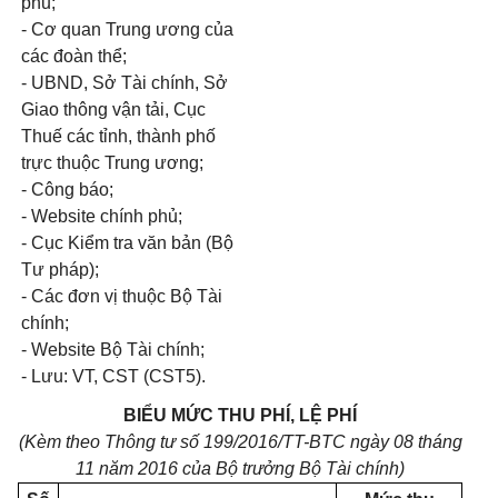
phủ;
- Cơ quan Trung ương của
các đoàn thể;
- UBND, Sở Tài chính, Sở
Giao thông vận tải, Cục
Thuế các tỉnh, thành phố
trực thuộc Trung ương;
- Công báo;
- Website chính phủ;
- Cục Kiểm tra văn bản (Bộ
Tư pháp);
- Các đơn vị thuộc Bộ Tài
chính;
- Website Bộ Tài chính;
- Lưu: VT, CST (CST5).
BIỂU MỨC THU PHÍ, LỆ PHÍ
(
K
èm theo Thông tư
số 1
9
9
/2016/TT-BT
C
ngày 08 tháng
11 năm 2016 của Bộ trưởng Bộ Tài ch
í
nh)