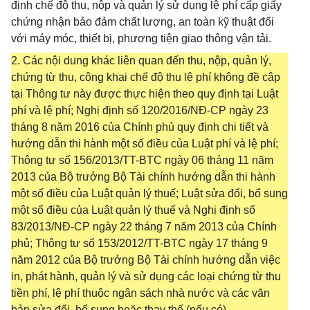
định chế độ thu, nộp và quản lý sử dụng lệ phí cấp giấy
chứng nhận bảo đảm chất lượng, an toàn kỹ thuật đối
với máy móc, thiết bị, phương tiện giao thông vận tải.
2. Các nội dung khác liên quan đến thu, nộp, quản lý,
chứng từ thu, công khai chế độ thu lệ phí không đề cập
tại Thông tư này được thực hiện theo quy định tại Luật
phí và lệ phí; Nghị định số 120/2016/NĐ-CP ngày 23
tháng 8 năm 2016 của Chính phủ quy định chi tiết và
hướng dẫn thi hành một số điều của Luật phí và lệ phí;
Thông tư số 156/2013/TT-BTC ngày 06 tháng 11 năm
2013 của Bộ trưởng Bộ Tài chính hướng dẫn thi hành
một số điều của Luật quản lý thuế; Luật sửa đổi, bổ sung
một số điều của Luật quản lý thuế và Nghị định số
83/2013/NĐ-CP ngày 22 tháng 7 năm 2013 của Chính
phủ; Thông tư số 153/2012/TT-BTC ngày 17 tháng 9
năm 2012 của Bộ trưởng Bộ Tài chính hướng dẫn việc
in, phát hành, quản lý và sử dụng các loại chứng từ thu
tiền phí, lệ phí thuộc ngân sách nhà nước và các văn
bản sửa đổi, bổ sung hoặc thay thế (nếu có).