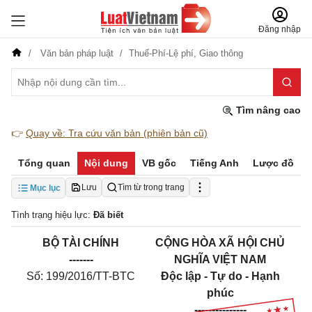
Đăng nhập
Văn bản pháp luật
Thuế-Phí-Lệ phí,
Giao thông
Tìm nâng cao
👉
Quay về: Tra cứu văn bản (phiên bản cũ)
Tổng quan
Nội dung
VB gốc
Tiếng Anh
Lược đồ
Lưu
Tìm từ trong trang
Mục lục
Tình trạng hiệu lực:
Đã biết
BỘ TÀI CHÍNH
CỘNG HÒA XÃ HỘI CHỦ
-------
NGHĨA VIỆT NAM
Số: 199/2016/TT-BTC
Độc lập - Tự do - Hạnh
phúc
---------------