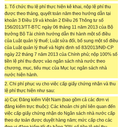
1. Tổ chức thu lệ phí thực hiện kê khai, nộp lệ phí thu
được theo tháng, quyết toán năm theo hướng dẫn tại
khoản 3 Điều 19 và khoản 2 Điều 26 Thông tư số
156/2013/TT-BTC ngày 06 tháng 11 năm 2013 của Bộ
trưởng Bộ Tài chính hướng dẫn thi hành một số điều
của Luật quản lý thuế; Luật sửa đổi, bổ sung một số điều
của Luật quản lý thuế và Nghị định số 83/2013/NĐ-CP
ngày 22 tháng 7 năm 2013 của Chính phủ; nộp 100% số
tiền lệ phí thu được vào ngân sách nhà nước theo
chương, mục, tiểu mục của Mục lục ngân sách nhà
nước hiện hành.
2. Chi phí phục vụ cho việc cấp giấy chứng nhận và thu
lệ phí thực hiện như sau:
a) Cục Đăng kiểm Việt Nam (bao gồm cả các đơn vị
đăng kiểm trực thuộc): Các khoản chi phí liên quan đến
việc cấp giấy chứng nhận do Ngân sách nhà nước cấp
theo dự toán được duyệt hàng năm; mức cấp cho các
đơn vị đăng kiểm tối đa bằng 20% số tiền lệ phí thu