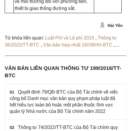
vệ môi trường đối với phương tiện,
thiết bị giao thông đường sắt.
Hải Yến
Từ khóa liên quan:
Luật Phí và Lệ phí 2015
,
Thông tư
36/2022/TT-BTC
,
Văn bản hợp nhất 18/VBHH-BTC
,
74/2022/TT-BTC
,
Quyết định 79/QĐ-BTC
,
44/2023/TT-
BTC
,
Văn bản hợp nhất 18/VBHN-BTC
,
Thông tư
156/2025/TT-BTC
VĂN BẢN LIÊN QUAN THÔNG TƯ 199/2016/TT-
BTC
Quyết định 79/QĐ-BTC của Bộ Tài chính về việc
01
công bố Danh mục văn bản quy phạm pháp luật đã
hết hiệu lực toàn bộ hoặc một phần thuộc lĩnh vực
quản lý Nhà nước của Bộ Tài chính năm 2022
Thông tư 74/2022/TT-BTC của Bộ Tài chính quy
02