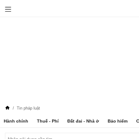
Tin pháp luật
Hành chính
Thuế - Phí
Đất đai - Nhà ở
Bảo hiểm
C