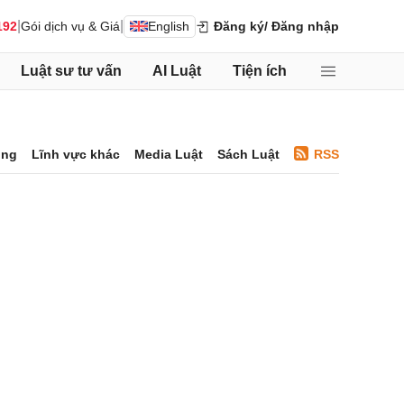
|
|
192
Gói dịch vụ & Giá
English
Đăng ký
/ Đăng nhập
Luật sư tư vấn
AI Luật
Tiện ích
ông
Lĩnh vực khác
Media Luật
Sách Luật
RSS