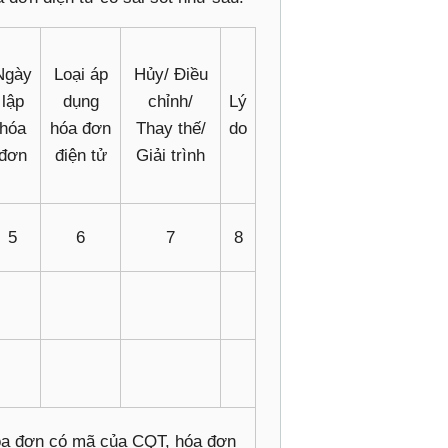
Ngày
Loại áp
Hủy/ Điều
lập
dụng
chỉnh/
Lý
hóa
hóa đơn
Thay thế/
do
đơn
điện tử
Giải trình
5
6
7
8
hóa đơn có mã của CQT, hóa đơn