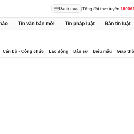
|
Danh mục
Tổng đài trực tuyến
19006
hảo
Tin văn bản mới
Tin pháp luật
Bản tin luật
Cán bộ - Công chức
Lao động
Dân sự
Biểu mẫu
Giao th