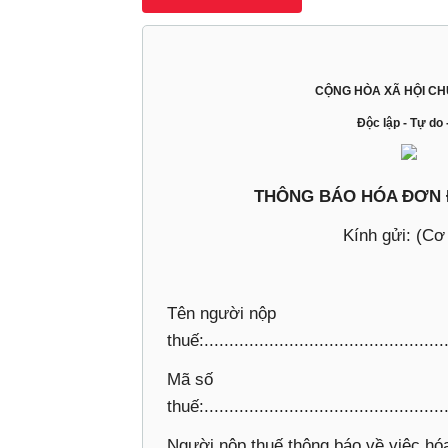
CỘNG HÒA XÃ HỘI CH
Độc lập - Tự do
THÔNG BÁO HÓA ĐƠN Đ
Kính gửi: (Cơ
Tên người nộp
thuế:.................................................
Mã số
thuế:.................................................
Người nộp thuế thông báo về việc hóa