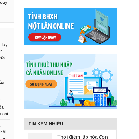
 quy
 lấy
ẫn
SS-
mẫu
:
óa
p sai
TIN XEM NHIỀU
u
hải
Thời điểm lập hóa đơn
thuế