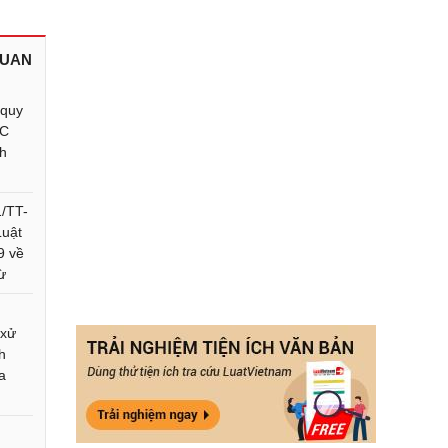
QUAN
 quy
HC
nh
1/TT-
uật
9 về
ừ
 xử
h
a