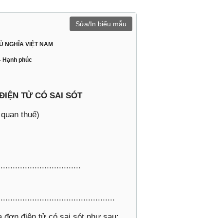
Sửa/In biểu mẫu
Ủ NGHĨA VIỆT NAM
 - Hạnh phúc
IỆN TỬ CÓ SAI SÓT
 quan thuế)
.................................
...............................................
 đơn điện tử có sai sót như sau: