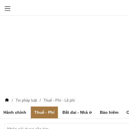
Tin pháp luật
Thuế - Phí - Lệ phí
Hành chính
Thuế - Phí
Đất đai - Nhà ở
Bảo hiểm
C