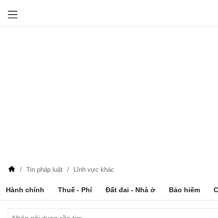
Tin pháp luật
Lĩnh vực khác
Hành chính
Thuế - Phí
Đất đai - Nhà ở
Bảo hiểm
C