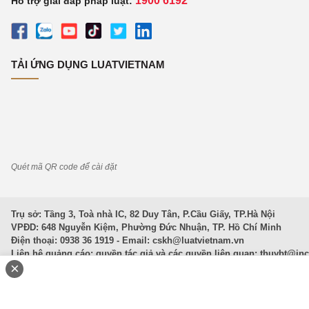
1900 6192
Hỗ trợ giải đáp pháp luật:
TẢI ỨNG DỤNG LUATVIETNAM
Quét mã QR code để cài đặt
Trụ sở: Tầng 3, Toà nhà IC, 82 Duy Tân, P.Cầu Giấy, TP.Hà Nội
VPĐD: 648 Nguyễn Kiệm, Phường Đức Nhuận, TP. Hồ Chí Minh
Điện thoại: 0938 36 1919 - Email:
cskh@luatvietnam.vn
Liên hệ quảng cáo; quyền tác giả và các quyền liên quan:
thuybt@in
×
Văn Bản Pháp Luật
|
Luật Doanh nghiệp
|
Luật Đất đai
|
Luật Hình 