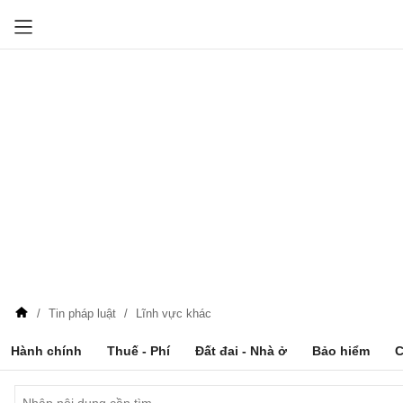
Tin pháp luật
Lĩnh vực khác
Hành chính
Thuế - Phí
Đất đai - Nhà ở
Bảo hiểm
C