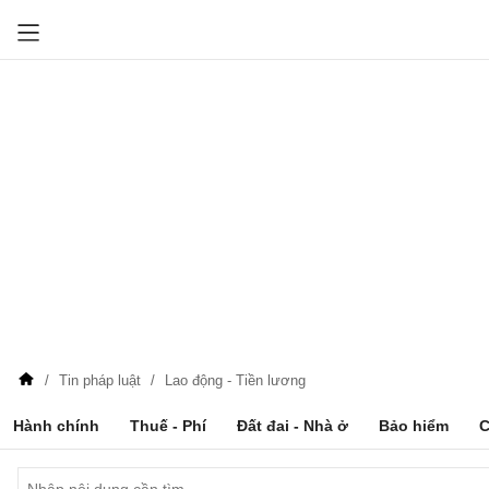
Tin pháp luật
Lao động - Tiền lương
Hành chính
Thuế - Phí
Đất đai - Nhà ở
Bảo hiểm
C