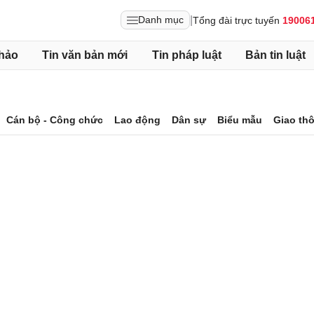
|
Danh mục
Tổng đài trực tuyến
19006
hảo
Tin văn bản mới
Tin pháp luật
Bản tin luật
Cán bộ - Công chức
Lao động
Dân sự
Biểu mẫu
Giao th