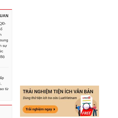
QUAN
/QĐ-
bố
h
 sung
nh sự
ức
 Bộ
cấp
,
ao từ