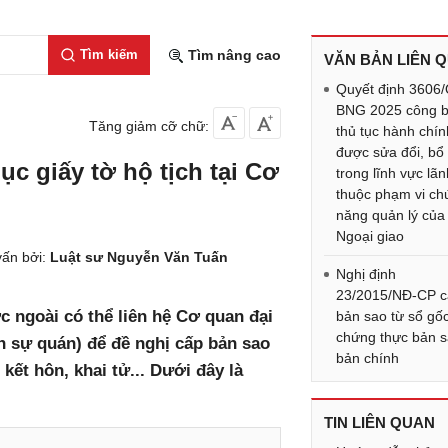
Tìm kiếm
Tìm nâng cao
VĂN BẢN LIÊN 
Quyết định 3606
BNG 2025 công 
Tăng giảm cỡ chữ:
thủ tục hành chín
được sửa đổi, bổ
ục giấy tờ hộ tịch tại Cơ
trong lĩnh vực lã
thuộc phạm vi ch
năng quản lý của
Ngoại giao
ấn bởi:
Luật sư Nguyễn Văn Tuấn
Nghị định
23/2015/NĐ-CP 
 ngoài có thể liên hệ Cơ quan đại
bản sao từ sổ gốc
chứng thực bản s
h sự quán) để đề nghị cấp bản sao
bản chính
 kết hôn, khai tử... Dưới đây là
TIN LIÊN QUAN