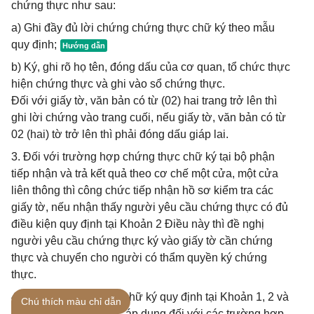
chứng thực như sau:
a) Ghi đầy đủ lời chứng chứng thực chữ ký theo mẫu
quy định;
b) Ký, ghi rõ họ tên, đóng dấu của cơ quan, tổ chức thực
hiện chứng thực và ghi vào sổ chứng thực.
Đối với giấy tờ, văn bản có từ (02) hai trang trở lên thì
ghi lời chứng vào trang cuối, nếu giấy tờ, văn bản có từ
02 (hai) tờ trở lên thì phải đóng dấu giáp lai.
3. Đối với trường hợp chứng thực chữ ký tại bộ phận
tiếp nhận và trả kết quả theo cơ chế một cửa, một cửa
liên thông thì công chức tiếp nhận hồ sơ kiểm tra các
giấy tờ, nếu nhận thấy người yêu cầu chứng thực có đủ
điều kiện quy định tại Khoản 2 Điều này thì đề nghị
người yêu cầu chứng thực ký vào giấy tờ cần chứng
thực và chuyển cho người có thẩm quyền ký chứng
thực.
4. Thủ tục chứng thực chữ ký quy định tại Khoản 1, 2 và
Chú thích màu chỉ dẫn
3 Điều này cũng được áp dụng đối với các trường hợp