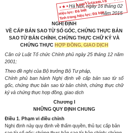
Hà Nội, ngày 16 tháng 02
Hiệu lực: Đã biết
Tình trạng hiệu lực: Đã biết
năm 2015
NGHỊ ĐỊNH
VỀ CẤP BẢN SAO TỪ SỔ GỐC, CHỨNG THỰC BẢN
SAO TỪ BẢN CHÍNH, CHỨNG THỰC CHỮ KÝ VÀ
CHỨNG THỰC
HỢP ĐỒNG, GIAO DỊCH
Căn cứ Luật Tổ chức Chính phủ ngày 25 tháng 12 năm
2001;
Theo đề nghị của Bộ trưởng Bộ Tư pháp,
Chính phủ ban hành Nghị định về cấp bản sao từ sổ
gốc, chứng thực bản sao từ bản chính, chứng thực chữ
ký và chứng thực hợp đồng, giao dịch
Chương I
NHỮNG QUY ĐỊNH CHUNG
Điều 1. Phạm vi điều chỉnh
Nghị định này quy định về thẩm quyền, thủ tục cấp bản
sao từ sổ gốc; chứng thực bản sao từ bản chính; chứng