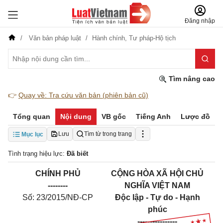
Đăng nhập
Văn bản pháp luật
Hành chính,
Tư pháp-Hộ tịch
Tìm nâng cao
👉
Quay về: Tra cứu văn bản (phiên bản cũ)
Tổng quan
Nội dung
VB gốc
Tiếng Anh
Lược đồ
Lưu
Tìm từ trong trang
Mục lục
Tình trạng hiệu lực:
Đã biết
CHÍNH PHỦ
CỘNG HÒA XÃ HỘI CHỦ
--------
NGHĨA VIỆT NAM
Số: 23/2015/NĐ-CP
Độc lập - Tự do - Hạnh
phúc
----------------