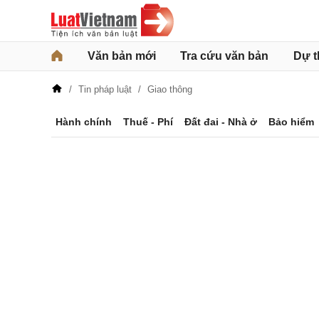
Văn bản mới
Tra cứu văn bản
Dự t
Tin pháp luật
Giao thông
Hành chính
Thuế - Phí
Đất đai - Nhà ở
Bảo hiểm