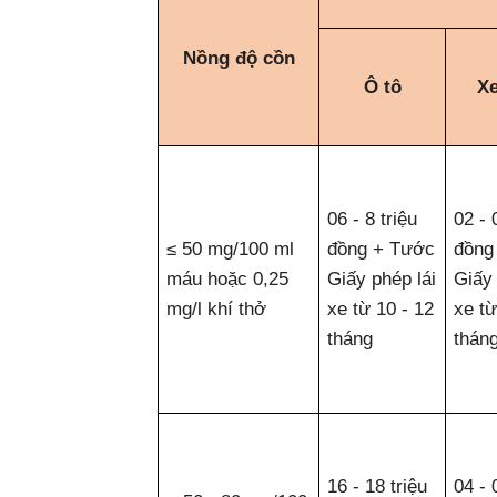
Nồng độ cồn
Ô tô
X
06 - 8 triệu
02 - 
≤ 50 mg/100 ml
đồng + Tước
đồng
máu hoặc 0,25
Giấy phép lái
Giấy 
mg/l khí thở
xe từ 10 - 12
xe từ
tháng
thán
16 - 18 triệu
04 - 