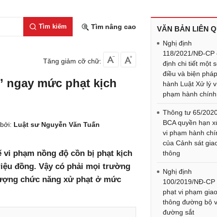
Tìm kiếm
Tìm nâng cao
VĂN BẢN LIÊN 
Nghị định
118/2021/NĐ-CP 
Tăng giảm cỡ chữ:
định chi tiết một 
điều và biện pháp
 ngay mức phạt kịch
hành Luật Xử lý v
phạm hành chính
Thông tư 65/202
BCA quyền hạn xử
bởi:
Luật sư Nguyễn Văn Tuấn
vi phạm hành chí
của Cảnh sát gia
ế vi phạm nồng độ cồn bị phạt kịch
thông
riệu đồng. Vậy có phải mọi trường
Nghị định
lượng chức năng xử phạt ở mức
100/2019/NĐ-CP
phạt vi phạm gia
thông đường bộ 
đường sắt