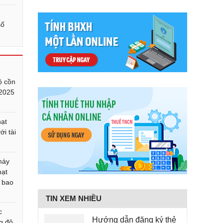
số
ộ cồn
 2025
ạt
ới tài
máy
hạt
 bao
TIN XEM NHIỀU
c
Hướng dẫn đăng ký thẻ
g độ