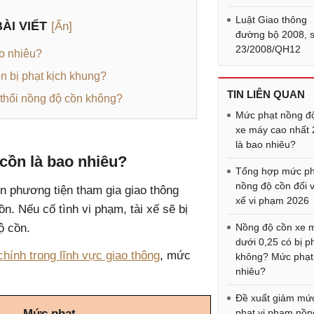
Luật Giao thông
ÀI VIẾT
[Ẩn]
đường bộ 2008, 
23/2008/QH12
ao nhiêu?
n bị phạt kịch khung?
TIN LIÊN QUAN
o thổi nồng độ cồn không?
Mức phạt nồng đ
xe máy cao nhất
là bao nhiêu?
cồn là bao nhiêu?
Tổng hợp mức ph
nồng độ cồn đối v
n phương tiện tham gia giao thông
xế vi phạm 2026
n. Nếu cố tình vi phạm, tài xế sẽ bị
ộ cồn.
Nồng độ cồn xe 
dưới 0,25 có bị p
hính trong lĩnh vực giao thông
, mức
không? Mức phạt
nhiêu?
Đề xuất giảm mứ
Mức phạt
phạt vi phạm nồn