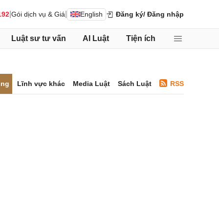
|
|
192
Gói dịch vụ & Giá
English
Đăng ký
/ Đăng nhập
Luật sư tư vấn
AI Luật
Tiện ích
ông
Lĩnh vực khác
Media Luật
Sách Luật
RSS