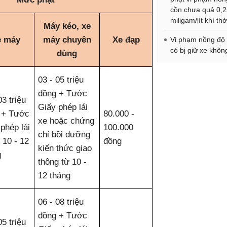
cồn chưa quá 0,
miligam/lít khí th
Máy kéo, xe
e máy
máy chuyên
Xe đạp
Vi phạm nồng độ
có bị giữ xe khôn
dùng
03 - 05 triệu
đồng + Tước
03 triệu
Giấy phép lái
 + Tước
80.000 -
xe hoặc chứng
phép lái
100.000
chỉ bồi dưỡng
 10 - 12
đồng
kiến thức giao
g
thông từ 10 -
12 tháng
06 - 08 triệu
đồng + Tước
05 triệu