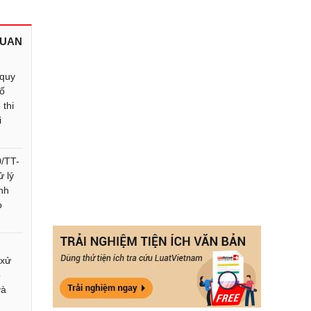
QUAN
quy
số
 thi
i
0/TT-
 lý
nh
o
 xử
o
và