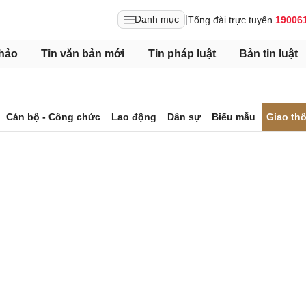
|
Danh mục
Tổng đài trực tuyến
19006
hảo
Tin văn bản mới
Tin pháp luật
Bản tin luật
Cán bộ - Công chức
Lao động
Dân sự
Biểu mẫu
Giao th