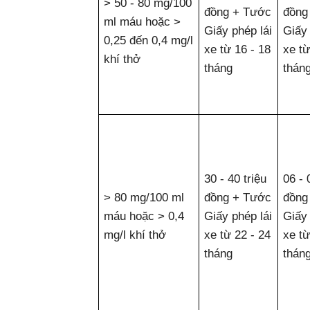
> 50 - 80 mg/100
đồng + Tước
đồng
ml máu hoặc >
Giấy phép lái
Giấy 
0,25 đến 0,4 mg/l
xe từ 16 - 18
xe từ
khí thở
tháng
thán
30 - 40 triệu
06 - 
> 80 mg/100 ml
đồng + Tước
đồng
máu hoặc > 0,4
Giấy phép lái
Giấy 
mg/l khí thở
xe từ 22 - 24
xe từ
tháng
thán