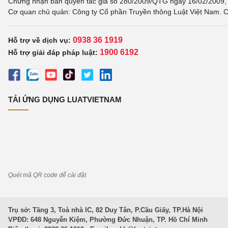
Chứng nhận bản quyền tác giả số 280/2009/QTG ngày 16/02/2009, c
Cơ quan chủ quản: Công ty Cổ phần Truyền thông Luật Việt Nam. C
0938 36 1919
Hỗ trợ về dịch vụ:
1900 6192
Hỗ trợ giải đáp pháp luật:
TẢI ỨNG DỤNG LUATVIETNAM
Quét mã QR code để cài đặt
Trụ sở: Tầng 3, Toà nhà IC, 82 Duy Tân, P.Cầu Giấy, TP.Hà Nội
VPĐD: 648 Nguyễn Kiệm, Phường Đức Nhuận, TP. Hồ Chí Minh