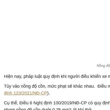
Nồng độ 
Hiện nay, pháp luật quy định khi người điều khiển xe
Tùy vào nồng độ cồn, mức phạt sẽ khác nhau. Điều n
định 123/2021/NĐ-CP
).
Cụ thể, Điều 6 Nghị định 100/2019/NĐ-CP có quy định
phạm nồng độ cồn dưới 0,25 mg/1 lít khí thở.