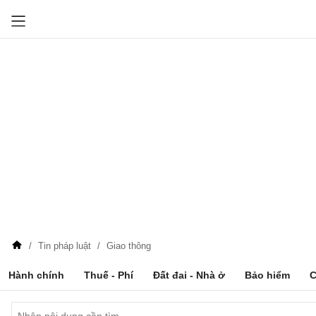
Tin pháp luật
Giao thông
Hành chính
Thuế - Phí
Đất đai - Nhà ở
Bảo hiểm
C