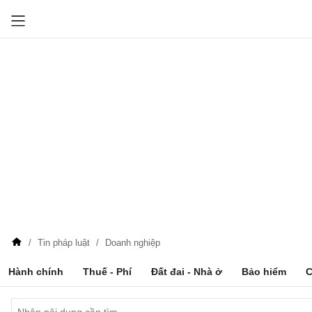
Tin pháp luật
Doanh nghiệp
Hành chính
Thuế - Phí
Đất đai - Nhà ở
Bảo hiểm
C