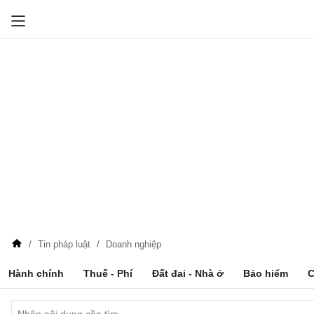
Tin pháp luật
Doanh nghiệp
Hành chính
Thuế - Phí
Đất đai - Nhà ở
Bảo hiểm
C