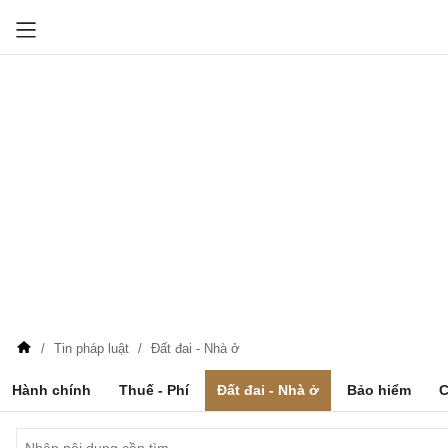
Tin pháp luật
Đất đai - Nhà ở
Hành chính
Thuế - Phí
Đất đai - Nhà ở
Bảo hiểm
C