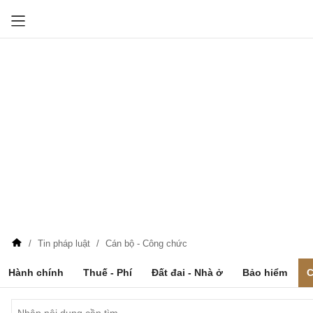
Tin pháp luật
Cán bộ - Công chức
Hành chính
Thuế - Phí
Đất đai - Nhà ở
Bảo hiểm
C