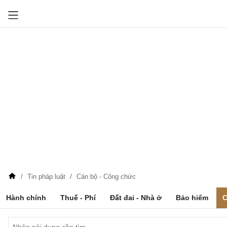
Tin pháp luật
Cán bộ - Công chức
Hành chính
Thuế - Phí
Đất đai - Nhà ở
Bảo hiểm
C