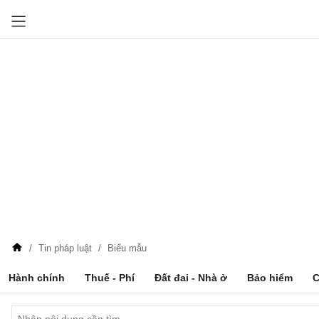
Tin pháp luật
Biểu mẫu
Hành chính
Thuế - Phí
Đất đai - Nhà ở
Bảo hiểm
C