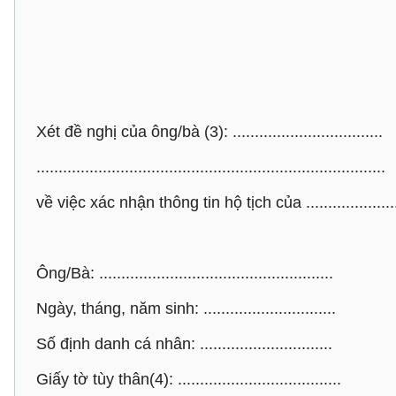
Xét đề nghị của ông/bà (3): ..................................
...............................................................................
về việc xác nhận thông tin hộ tịch của ......................
Ông/Bà: .....................................................
Ngày, tháng, năm sinh: ..............................
Số định danh cá nhân: ..............................
Giấy tờ tùy thân(4): .....................................