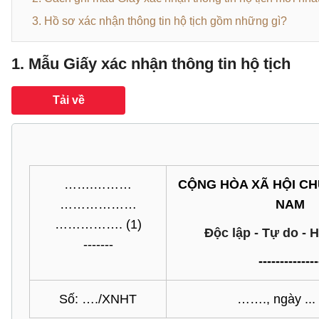
3. Hồ sơ xác nhận thông tin hộ tịch gồm những gì?
1. Mẫu Giấy xác nhận thông tin hộ tịch
Tải về
…….………
CỘNG HÒA XÃ HỘI CH
………………
NAM
……………. (1)
Độc lập - Tự do - 
-------
--------------
Số: …./XNHT
……., ngày ..
.