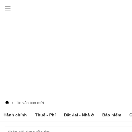
Tin văn bản mới
Hành chính
Thuế - Phí
Đất đai - Nhà ở
Bảo hiểm
C