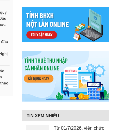
 quy
 Đầu
hức
à đầu
 Nghị
cáo
ện
 theo
P
TIN XEM NHIỀU
Từ 01/7/2026, viên chức