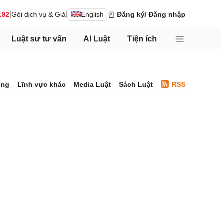
|
|
192
Gói dịch vụ & Giá
English
Đăng ký
/ Đăng nhập
Luật sư tư vấn
AI Luật
Tiện ích
ông
Lĩnh vực khác
Media Luật
Sách Luật
RSS