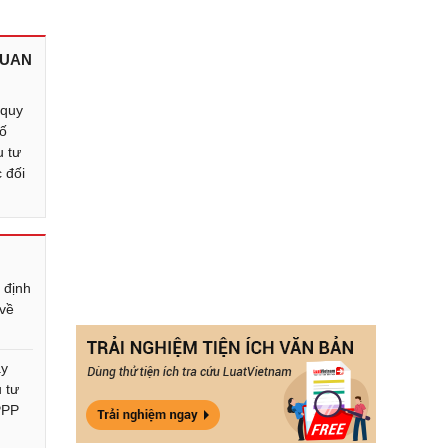
QUAN
 quy
số
u tư
 đối
 định
về
ay
 tư
PPP