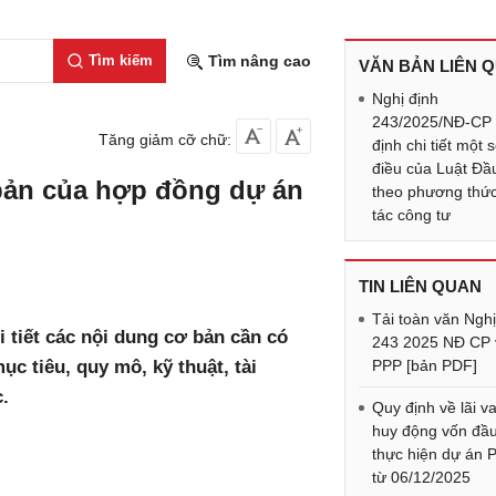
Tìm kiếm
Tìm nâng cao
VĂN BẢN LIÊN 
Nghị định
243/2025/NĐ-CP
Tăng giảm cỡ chữ:
định chi tiết một 
điều của Luật Đầ
bản của hợp đồng dự án
theo phương thức
tác công tư
TIN LIÊN QUAN
Tải toàn văn Nghị
 tiết các nội dung cơ bản cần có
243 2025 NĐ CP 
c tiêu, quy mô, kỹ thuật, tài
PPP [bản PDF]
.
Quy định về lãi v
huy động vốn đầu
thực hiện dự án 
từ 06/12/2025