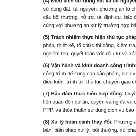
(4) Điều kiện sử dụng đất và tài nguyê
sử dụng đất, tài nguyên, phương án tổ c
cầu bồi thường, hỗ trợ, tái định cư, bảo
cùng với phương án xử lý trường hợp bấ
(5) Trách nhiệm thực hiện thủ tục pháp
phép, thiết kế, tổ chức thi công, kiểm tr
nghiệm thu, quyết toán vốn đầu tư và xá
(6) Vận hành và kinh doanh công trình
công trình để cung cấp sản phẩm, dịch vụ
điều kiện, trình tự, thủ tục chuyển giao c
(7) Bảo đảm thực hiện hợp đồng
: Quyề
liên quan đến dự án, quyền và nghĩa vụ 
PPP, và thỏa thuận sử dụng dịch vụ bảo 
(8) Xử lý hoàn cảnh thay đổi
: Phương á
bản, biện pháp xử lý, bồi thường, xử phạ