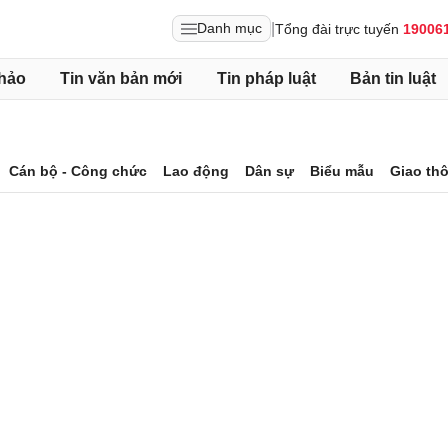
|
Danh mục
Tổng đài trực tuyến
19006
hảo
Tin văn bản mới
Tin pháp luật
Bản tin luật
Cán bộ - Công chức
Lao động
Dân sự
Biểu mẫu
Giao th