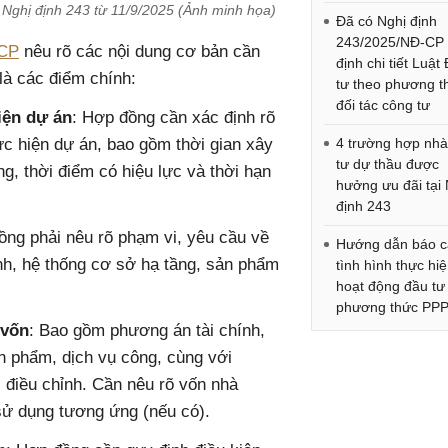
Nghị định 243 từ 11/9/2025 (Ảnh minh họa)
Đã có Nghị định
243/2025/NĐ-CP
-CP
nêu rõ các nội dung cơ bản cần
định chi tiết Luật
là các điểm chính:
tư theo phương t
đối tác công tư
iện dự án
: Hợp đồng cần xác định rõ
ực hiện dự án, bao gồm thời gian xây
4 trường hợp nh
tư dự thầu được
g, thời điểm có hiệu lực và thời hạn
hưởng ưu đãi tại
định 243
ồng phải nêu rõ phạm vi, yêu cầu về
Hướng dẫn báo 
ình, hệ thống cơ sở hạ tầng, sản phẩm
tình hình thực hi
hoạt động đầu tư
phương thức PP
 vốn
: Bao gồm phương án tài chính,
ản phẩm, dịch vụ công, cùng với
 điều chỉnh. Cần nêu rõ vốn nhà
sử dụng tương ứng (nếu có).