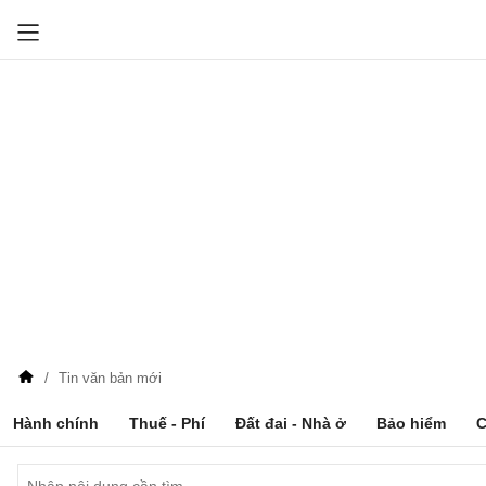
Tin văn bản mới
Hành chính
Thuế - Phí
Đất đai - Nhà ở
Bảo hiểm
C