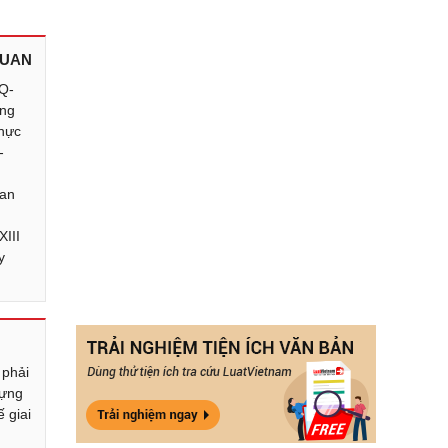
QUAN
NQ-
ơng
thực
-
Ban
III
y
 phải
dựng
 giai