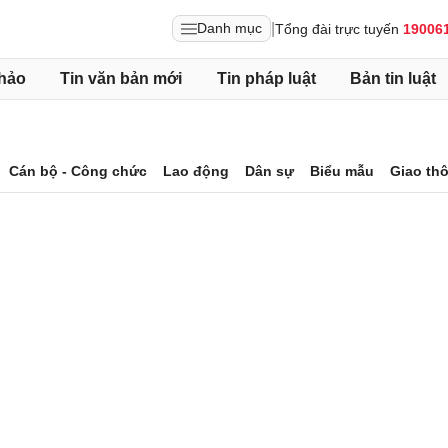
|
Danh mục
Tổng đài trực tuyến
19006
hảo
Tin văn bản mới
Tin pháp luật
Bản tin luật
Cán bộ - Công chức
Lao động
Dân sự
Biểu mẫu
Giao th