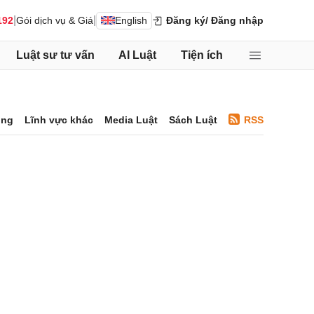
|
|
192
Gói dịch vụ & Giá
English
Đăng ký
/ Đăng nhập
Luật sư tư vấn
AI Luật
Tiện ích
ông
Lĩnh vực khác
Media Luật
Sách Luật
RSS