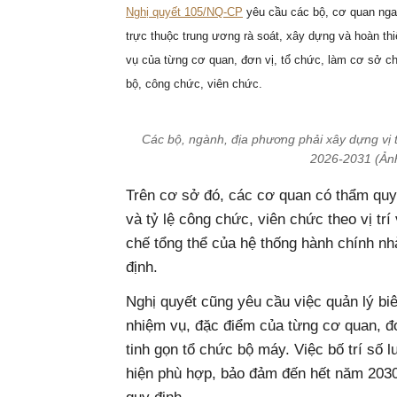
Nghị quyết 105/NQ-CP
yêu cầu các bộ, cơ quan ngan
trực thuộc trung ương rà soát, xây dựng và hoàn thi
vụ của từng cơ quan, đơn vị, tổ chức, làm cơ sở cho
bộ, công chức, viên chức.
Các bộ, ngành, địa phương phải xây dựng vị t
2026-2031 (Ản
Trên cơ sở đó, các cơ quan có thẩm quyề
và tỷ lệ công chức, viên chức theo vị trí
chế tổng thể của hệ thống hành chính n
định.
Nghị quyết cũng yêu cầu việc quản lý bi
nhiệm vụ, đặc điểm của từng cơ quan, đơ
tinh gọn tổ chức bộ máy. Việc bố trí số
hiện phù hợp, bảo đảm đến hết năm 2030