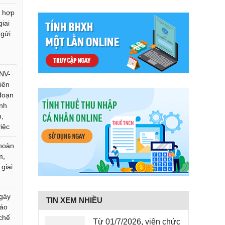
g hợp
giai
 gửi
NV-
iên
 đoạn
ịnh
m,
iệc
 hoàn
m,
 giai
gày
TIN XEM NHIỀU
báo
 chế
Từ 01/7/2026, viên chức