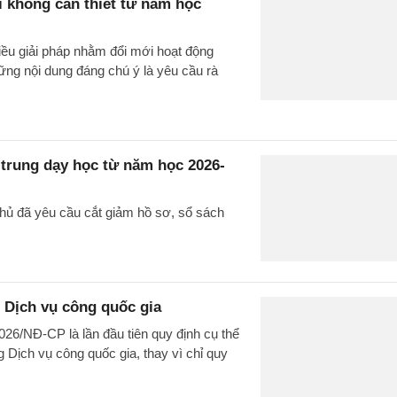
i không cần thiết từ năm học
iều giải pháp nhằm đổi mới hoạt động
ững nội dung đáng chú ý là yêu cầu rà
 trung dạy học từ năm học 2026-
phủ đã yêu cầu cắt giảm hồ sơ, sổ sách
 Dịch vụ công quốc gia
026/NĐ-CP là lần đầu tiên quy định cụ thể
 Dịch vụ công quốc gia, thay vì chỉ quy