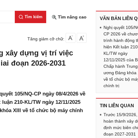
Tìm kiếm
Tìm nâng cao
VĂN BẢN LIÊN 
Nghị quyết 105/
CP 2026 về chư
Tăng giảm cỡ chữ:
trình hành động 
hiện Kết luận 210
 xây dựng vị trí việc
KL/TW ngày
12/11/2025 của 
giai đoạn 2026-2031
Chấp hành Trung
ương Đảng khóa X
về tổ chức bộ má
chính trị
quyết 105/NQ-CP ngày 08/4/2026 về
 luận 210-KL/TW ngày 12/11/2025
TIN LIÊN QUAN
hóa XIII về tổ chức bộ máy chính
Trước 15/9/2026,
hoàn thành xây 
định mức biên chế
đoạn 2027-2031