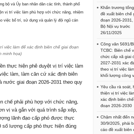
g bộ và Ủy ban nhân dân các tỉnh, thành phố
Khẩn trương tổn
ện vị trí việc làm phù hợp với chức năng, nhiệm
đề xuất biên chế 
đoạn 2026-2031,
 việc bố trí, sử dụng và quản lý đội ngũ cán
Bộ Nội vụ trước
26/11/2025
Công văn 5691/B
rí việc làm để xác định biên chế giai đoạn
TCBC: Biên chế v
h minh họa)
chức cấp xã giai
2027-2031 xác đ
n thực hiện phê duyệt vị trí việc làm
theo vị trí việc là
 việc làm, làm căn cứ xác định biên
khối lượng công v
hà nước giai đoạn 2026-2031 theo quy
Yêu cầu rà soát,
thiện vị trí việc là
xác định biên chế
ên chế phải phù hợp với chức năng,
đoạn 2026-2030
n vị và gắn với quá trình sắp xếp,
Chậm nhất đến n
 lượng lãnh đạo cấp phó được thực
30/9/2025, phải 
 số lượng cấp phó thực hiện đúng
cáo đề xuất biên