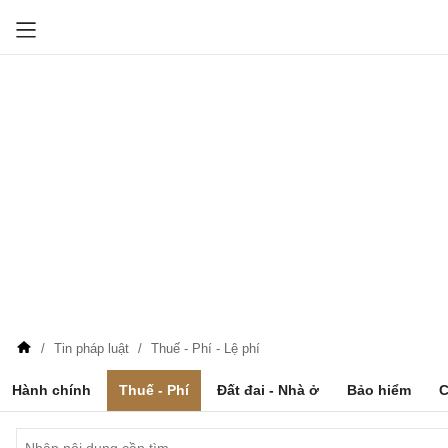
Tin pháp luật
Thuế - Phí - Lệ phí
Hành chính
Thuế - Phí
Đất đai - Nhà ở
Bảo hiểm
C