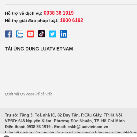
0938 36 1919
Hỗ trợ về dịch vụ:
1900 6192
Hỗ trợ giải đáp pháp luật:
TẢI ỨNG DỤNG LUATVIETNAM
Quét mã QR code để cài đặt
Trụ sở: Tầng 3, Toà nhà IC, 82 Duy Tân, P.Cầu Giấy, TP.Hà Nội
VPĐD: 648 Nguyễn Kiệm, Phường Đức Nhuận, TP. Hồ Chí Minh
Điện thoại: 0938 36 1919 - Email:
cskh@luatvietnam.vn
Liên hệ quảng cáo; quyền tác giả và các quyền liên quan:
thuybt@in