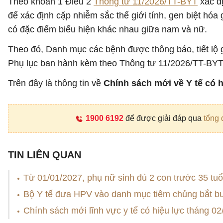
Theo khoản 1 Điều 2
Thông tư 11/2026/TT-BYT
xác đị
để xác định cặp nhiễm sắc thể giới tính, gen biệt hóa 
có đặc điểm biểu hiện khác nhau giữa nam và nữ.
Theo đó, Danh mục các bệnh được thông báo, tiết lộ gi
Phụ lục ban hành kèm theo Thông tư 11/2026/TT-BY
Trên đây là thông tin về
Chính sách mới về Y tế có h
1900 6192
để được giải đáp qua
tổng 
TIN LIÊN QUAN
Từ 01/01/2027, phụ nữ sinh đủ 2 con trước 35 tuổi
Bộ Y tế đưa HPV vào danh mục tiêm chủng bắt bu
Chính sách mới lĩnh vực y tế có hiệu lực tháng 0