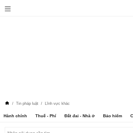
Tin pháp luật
Lĩnh vực khác
Hành chính
Thuế - Phí
Đất đai - Nhà ở
Bảo hiểm
C