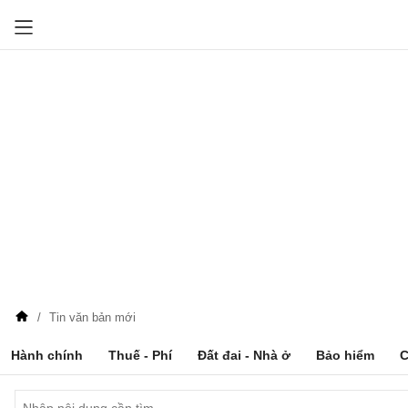
Tin văn bản mới
Hành chính
Thuế - Phí
Đất đai - Nhà ở
Bảo hiểm
C