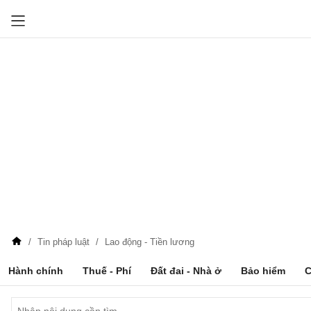
Tin pháp luật
Lao động - Tiền lương
Hành chính
Thuế - Phí
Đất đai - Nhà ở
Bảo hiểm
C