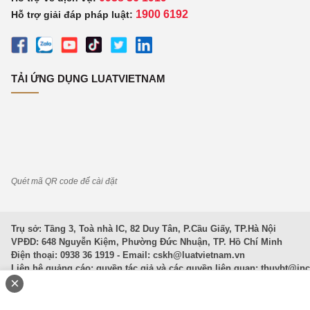
1900 6192
Hỗ trợ giải đáp pháp luật:
TẢI ỨNG DỤNG LUATVIETNAM
Quét mã QR code để cài đặt
Trụ sở: Tầng 3, Toà nhà IC, 82 Duy Tân, P.Cầu Giấy, TP.Hà Nội
VPĐD: 648 Nguyễn Kiệm, Phường Đức Nhuận, TP. Hồ Chí Minh
Điện thoại: 0938 36 1919 - Email:
cskh@luatvietnam.vn
Liên hệ quảng cáo; quyền tác giả và các quyền liên quan:
thuybt@in
×
Văn Bản Pháp Luật
|
Luật Doanh nghiệp
|
Luật Đất đai
|
Luật Hình 