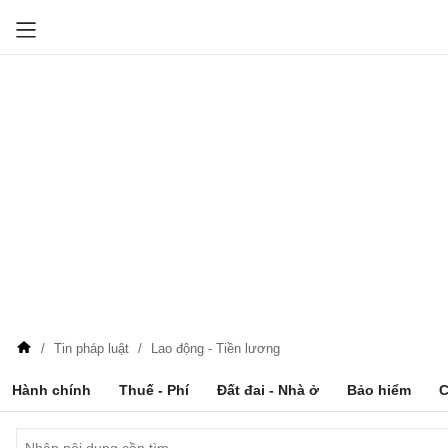
Tin pháp luật
Lao động - Tiền lương
Hành chính
Thuế - Phí
Đất đai - Nhà ở
Bảo hiểm
C