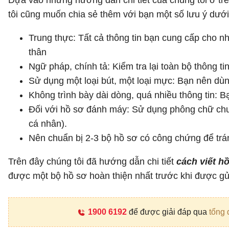
Dựa vào nhưng hướng dẫn chi tiết của chúng tôi ở trê
tôi cũng muốn chia sẻ thêm với bạn một số lưu ý dưới 
Trung thực: Tất cả thông tin bạn cung cấp cho n
thân
Ngữ pháp, chính tả: Kiểm tra lại toàn bộ thông tin
Sử dụng một loại bút, một loại mực: Bạn nên dùng
Không trình bày dài dòng, quá nhiều thông tin: Bạ
Đối với hồ sơ đánh máy: Sử dụng phông chữ chu
cá nhân).
Nên chuẩn bị 2-3 bộ hồ sơ có công chứng để trán
Trên đây chúng tôi đã hướng dẫn chi tiết
cách viết h
được một bộ hồ sơ hoàn thiện nhất trước khi được g
1900 6192
để được giải đáp qua
tổng 