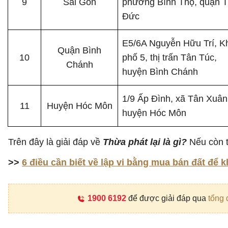
9
Sài Gòn
phường Bình Thọ, quận 
Đức
E5/6A Nguyễn Hữu Trí, K
Quận Bình
10
phố 5, thị trấn Tân Túc,
Chánh
huyện Bình Chánh
1/9 Ấp Đình, xã Tân Xuân
11
Huyện Hóc Môn
huyện Hóc Môn
Trên đây là giải đáp về
Thừa phát lại là gì?
Nếu còn t
>>
6 điều cần biết về lập vi bằng mua bán đất để k
1900 6192
để được giải đáp qua
tổng 