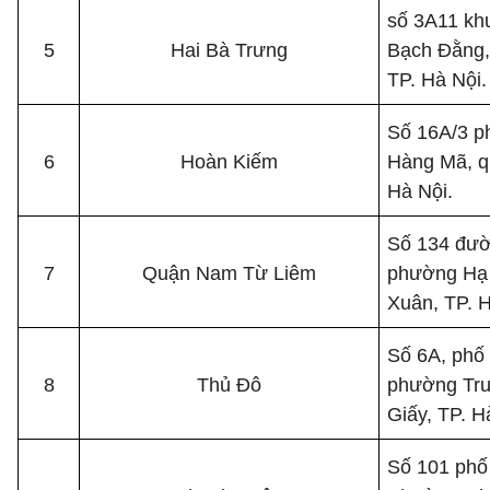
số 3A11 kh
5
Hai Bà Trưng
Bạch Đằng,
TP. Hà Nội.
Số 16A/3 p
6
Hoàn Kiếm
Hàng Mã, q
Hà Nội.
Số 134 đườ
7
Quận Nam Từ Liêm
phường Hạ 
Xuân, TP. H
Số 6A, ph
8
Thủ Đô
phường Tru
Giấy, TP. H
Số 101 phố