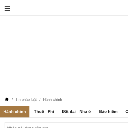
Tin pháp luật
Hành chính
Hành chính
Thuế - Phí
Đất đai - Nhà ở
Bảo hiểm
C