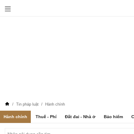
Tin pháp luật
Hành chính
Hành chính
Thuế - Phí
Đất đai - Nhà ở
Bảo hiểm
C