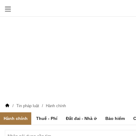
Tin pháp luật
Hành chính
Hành chính
Thuế - Phí
Đất đai - Nhà ở
Bảo hiểm
C