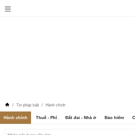
Tin pháp luật
Hành chính
Hành chính
Thuế - Phí
Đất đai - Nhà ở
Bảo hiểm
C